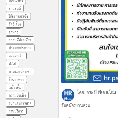
โฆษณาฟรี
ยานยนต์
ให้เช่าและเซ้ง
สัตว์เลี้ยง
อาหาร
สถานที่ท่องเที่ยว
ข่าวและประกาศ
แม่และเด็ก
ทั่วไป
บ้านและห้องเช่า
ร้านอาหาร
เครื่องดื่ม
โดย:
กระบี่ พีเอส.โฮม 
ความบันเทิง
สปาและการนวด
รับสมัครงานด่วน
งานบริการ