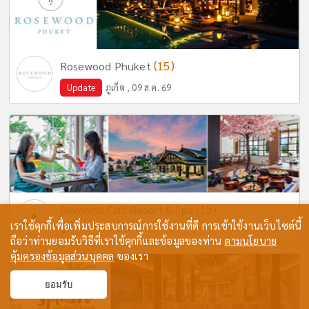
(15)
Rosewood Phuket
Update
ภูเก็ต , 09 ส.ค. 69
(15)
Diamond Cliff Resort & Spa
เราใช้คุกกี้เพื่อเพิ่มประสบการณ์การใช้งานที่ดี การเข้าใช้งานเว็บไซต์นี้
ภูเก็ต , 30 ก.ค. 69
ถือว่าท่านยอมรับวิธีที่เราใช้คุกกี้และข้อมูลของท่าน
ตามนโยบาย
คุ้มครองข้อมูลส่วนบุคคล
ของเรา
ยอมรับ