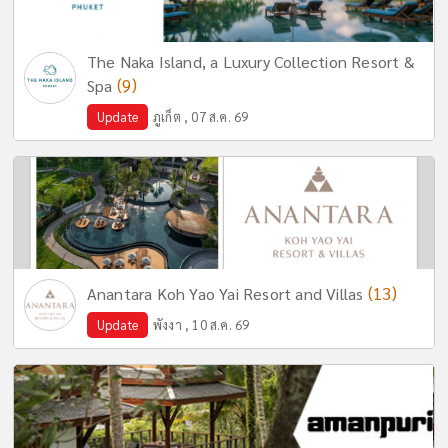
The Naka Island, a Luxury Collection Resort &
(9)
Spa
Update
ภูเก็ต , 07 ส.ค. 69
(13)
Anantara Koh Yao Yai Resort and Villas
Update
พังงา , 10 ส.ค. 69