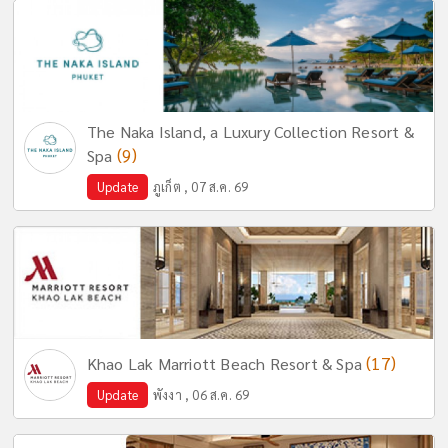
The Naka Island, a Luxury Collection Resort &
(9)
Spa
Update
ภูเก็ต , 07 ส.ค. 69
(17)
Khao Lak Marriott Beach Resort & Spa
Update
พังงา , 06 ส.ค. 69