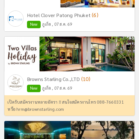
(6)
Hotel Clover Patong Phuket
New
ภูเก็ต , 07 ส.ค. 69
(10)
Browns Starling Co.,LTD
New
ภูเก็ต , 07 ส.ค. 69
เปิดรับสมัครงานหลายอัตรา !! สนใจสมัครงานโทร 088-7660331
หรือ
hrm@brownstarling.com