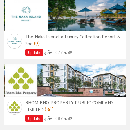
The Naka Island, a Luxury Collection Resort &
(9)
Spa
Update
ภูเก็ต , 07 ส.ค. 69
RHOM BHO PROPERTY PUBLIC COMPANY
(36)
LIMITED
Update
ภูเก็ต , 08 ส.ค. 69