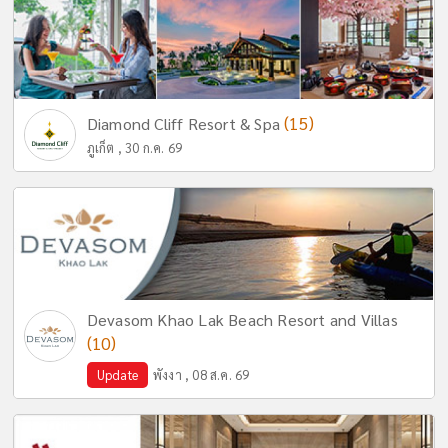
(15)
Diamond Cliff Resort & Spa
ภูเก็ต , 30 ก.ค. 69
Devasom Khao Lak Beach Resort and Villas
(10)
Update
พังงา , 08 ส.ค. 69