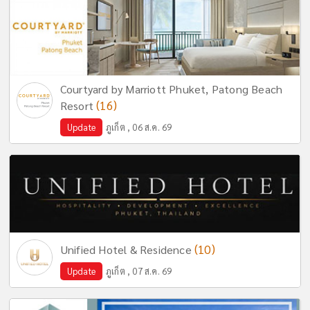
Courtyard by Marriott Phuket, Patong Beach
(16)
Resort
Update
ภูเก็ต , 06 ส.ค. 69
(10)
Unified Hotel & Residence
Update
ภูเก็ต , 07 ส.ค. 69