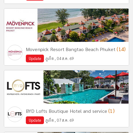
(14)
Movenpick Resort Bangtao Beach Phuket
Update
ภูเก็ต , 04 ส.ค. 69
(1)
BYD Lofts Boutique Hotel and service
Update
ภูเก็ต , 07 ส.ค. 69