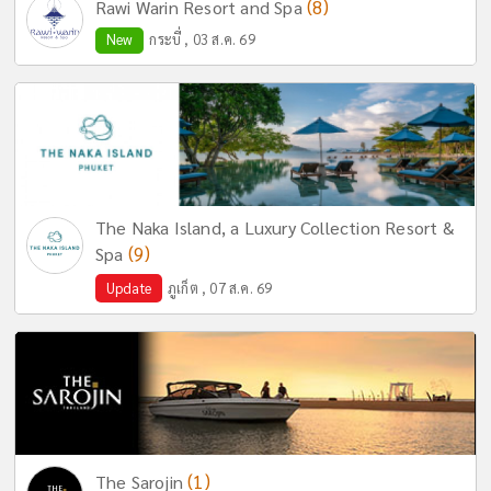
(8)
Rawi Warin Resort and Spa
New
กระบี่ , 03 ส.ค. 69
The Naka Island, a Luxury Collection Resort &
(9)
Spa
Update
ภูเก็ต , 07 ส.ค. 69
(1)
The Sarojin