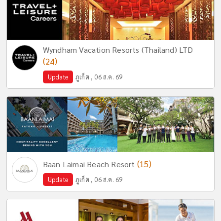
Wyndham Vacation Resorts (Thailand) LTD
(24)
Update
ภูเก็ต , 06 ส.ค. 69
(15)
Baan Laimai Beach Resort
Update
ภูเก็ต , 06 ส.ค. 69