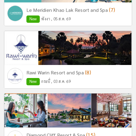
(7)
Le Meridien Khao Lak Resort and Spa
New
พังงา , 05 ส.ค. 69
(8)
Rawi Warin Resort and Spa
New
กระบี่ , 03 ส.ค. 69
(15)
Diamond Cliff Resort & Spa