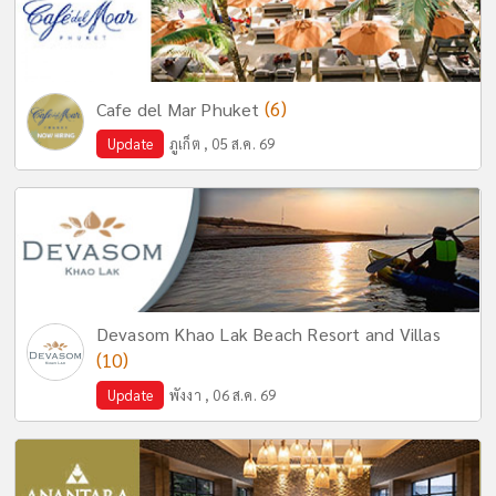
(6)
Cafe del Mar Phuket
Update
ภูเก็ต , 05 ส.ค. 69
Devasom Khao Lak Beach Resort and Villas
(10)
Update
พังงา , 06 ส.ค. 69