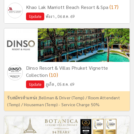
(17)
Khao Lak Marriott Beach Resort & Spa
Update
พังงา , 06 ส.ค. 69
Dinso Resort & Villas Phuket Vignette
(10)
Collection
Update
ภูเก็ต , 05 ส.ค. 69
รับสมัครตำแหน่ง ฺBellman & Driver (Temp) / Room Attendant
(Temp) / Houseman (Temp) - Service Charge 50%