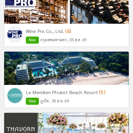
(4)
Wine Pro Co., Ltd.
New
กรุงเทพมหานคร , 05 ส.ค. 69
(5)
Le Meridien Phuket Beach Resort
New
ภูเก็ต , 05 ส.ค. 69