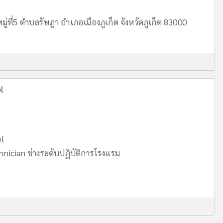
ู่ที่5 ตำบลรัษฎา อำเภอเมืองภูเก็ต จังหวัดภูเก็ต 83000
l
el
nician ช่างระดับปฏิบัติการโรงแรม