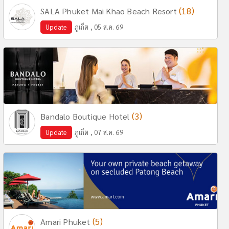
(18)
SALA Phuket Mai Khao Beach Resort
Update
ภูเก็ต , 05 ส.ค. 69
(3)
Bandalo Boutique Hotel
Update
ภูเก็ต , 07 ส.ค. 69
(5)
Amari Phuket