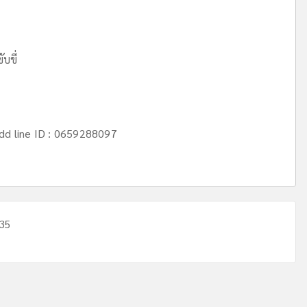
บขี่
dd line ID : 0659288097
535