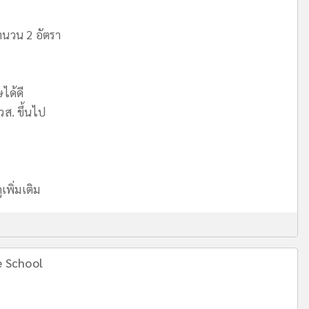
นวน 2 อัตรา
ได้ดี
ส. ขึ้นไป
ูเพิ่มเติม
e School