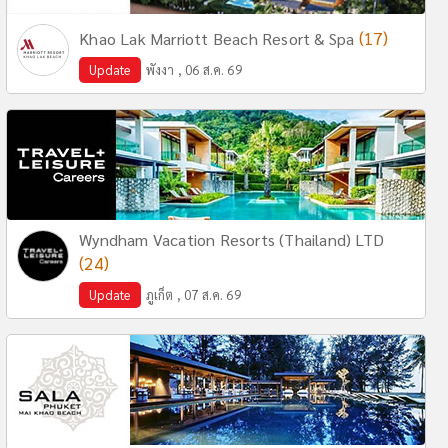
(17)
Khao Lak Marriott Beach Resort & Spa
Update
พังงา , 06 ส.ค. 69
Wyndham Vacation Resorts (Thailand) LTD
(24)
Update
ภูเก็ต , 07 ส.ค. 69