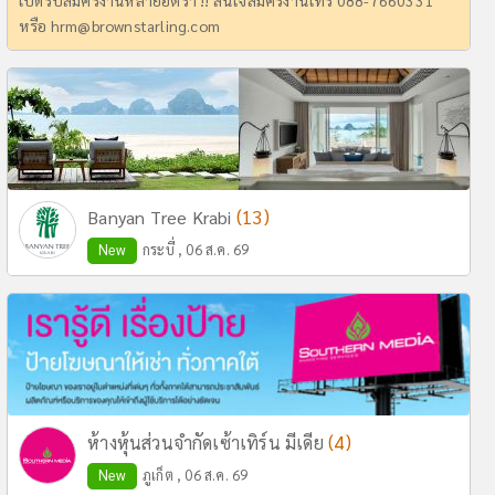
เปิดรับสมัครงานหลายอัตรา !! สนใจสมัครงานโทร 088-7660331
หรือ
hrm@brownstarling.com
(13)
Banyan Tree Krabi
New
กระบี่ , 06 ส.ค. 69
(4)
ห้างหุ้นส่วนจำกัดเซ้าเทิร์น มีเดีย
New
ภูเก็ต , 06 ส.ค. 69