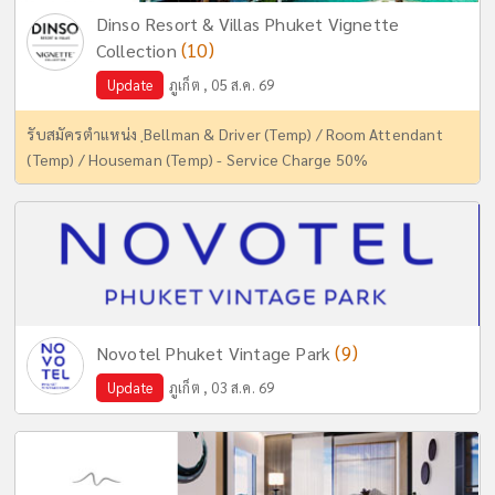
Dinso Resort & Villas Phuket Vignette
(10)
Collection
Update
ภูเก็ต , 05 ส.ค. 69
รับสมัครตำแหน่ง ฺBellman & Driver (Temp) / Room Attendant
(Temp) / Houseman (Temp) - Service Charge 50%
(9)
Novotel Phuket Vintage Park
Update
ภูเก็ต , 03 ส.ค. 69