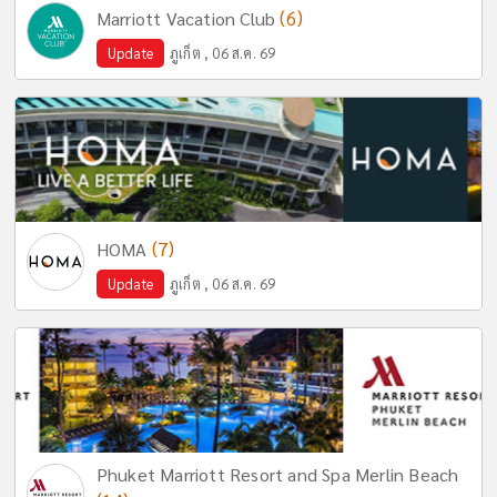
(6)
Marriott Vacation Club
Update
ภูเก็ต , 06 ส.ค. 69
(7)
HOMA
Update
ภูเก็ต , 06 ส.ค. 69
Phuket Marriott Resort and Spa Merlin Beach