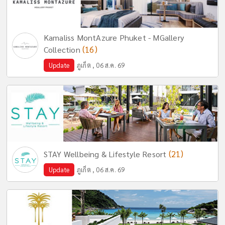
Kamaliss MontAzure Phuket - MGallery
(16)
Collection
Update
ภูเก็ต , 06 ส.ค. 69
(21)
STAY Wellbeing & Lifestyle Resort
Update
ภูเก็ต , 06 ส.ค. 69