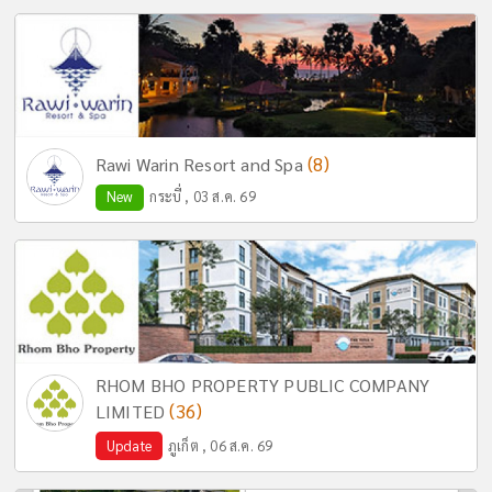
(8)
Rawi Warin Resort and Spa
New
กระบี่ , 03 ส.ค. 69
RHOM BHO PROPERTY PUBLIC COMPANY
(36)
LIMITED
Update
ภูเก็ต , 06 ส.ค. 69