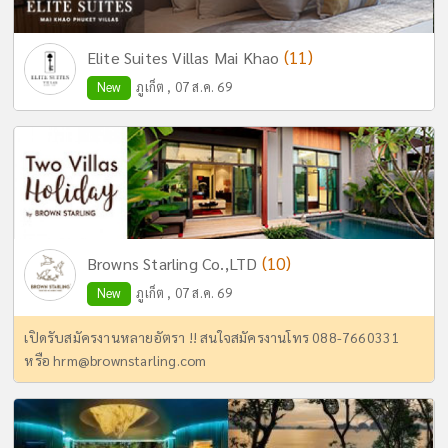
(11)
Elite Suites Villas Mai Khao
New
ภูเก็ต , 07 ส.ค. 69
(10)
Browns Starling Co.,LTD
New
ภูเก็ต , 07 ส.ค. 69
เปิดรับสมัครงานหลายอัตรา !! สนใจสมัครงานโทร 088-7660331
หรือ
hrm@brownstarling.com