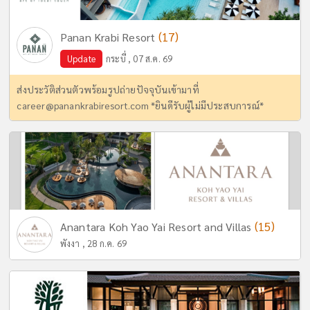
(17)
Panan Krabi Resort
Update
กระบี่ , 07 ส.ค. 69
ส่งประวัติส่วนตัวพร้อมรูปถ่ายปัจจุบันเข้ามาที่
career@panankrabiresort.com
*ยินดีรับผู้ไม่มีประสบการณ์*
(15)
Anantara Koh Yao Yai Resort and Villas
พังงา , 28 ก.ค. 69