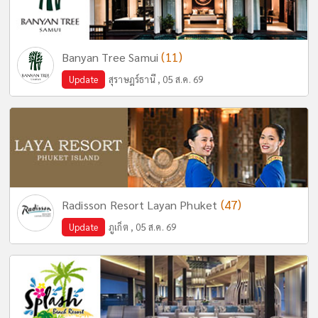
(11)
Banyan Tree Samui
Update
สุราษฎร์ธานี , 05 ส.ค. 69
(47)
Radisson Resort Layan Phuket
Update
ภูเก็ต , 05 ส.ค. 69