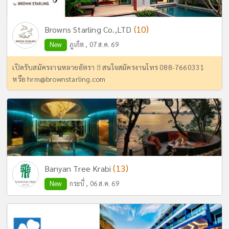
(10)
Browns Starling Co.,LTD
New
ภูเก็ต , 07 ส.ค. 69
เปิดรับสมัครงานหลายอัตรา !! สนใจสมัครงานโทร 088-7660331
หรือ
hrm@brownstarling.com
(13)
Banyan Tree Krabi
New
กระบี่ , 06 ส.ค. 69