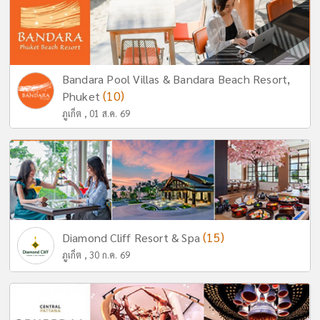
Bandara Pool Villas & Bandara Beach Resort,
(10)
Phuket
ภูเก็ต , 01 ส.ค. 69
(15)
Diamond Cliff Resort & Spa
ภูเก็ต , 30 ก.ค. 69