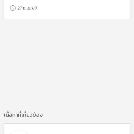
27 เม.ย. 69
เนื้อหาที่เกี่ยวข้อง