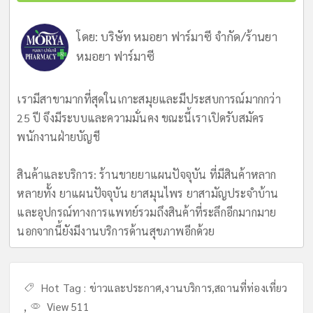
โดย:
บริษัท หมอยา ฟาร์มาซี จำกัด/ร้านยา
หมอยา ฟาร์มาซี
เรามีสาขามากที่สุดในเกาะสมุยและมีประสบการณ์มากกว่า
25 ปี จึงมีระบบและความมั่นคง ขณะนี้เราเปิดรับสมัคร
พนักงานฝ่ายบัญชี
สินค้าและบริการ: ร้านขายยาแผนปัจจุบัน ที่มีสินค้าหลาก
หลายทั้ง ยาแผนปัจจุบัน ยาสมุนไพร ยาสามัญประจำบ้าน
และอุปกรณ์ทางการแพทย์รวมถึงสินค้าที่ระลึกอีกมากมาย
นอกจากนี้ยังมีงานบริการด้านสุขภาพอีกด้วย
Hot Tag :
ข่าวและประกาศ
,
งานบริการ
,
สถานที่ท่องเที่ยว
,
View 511