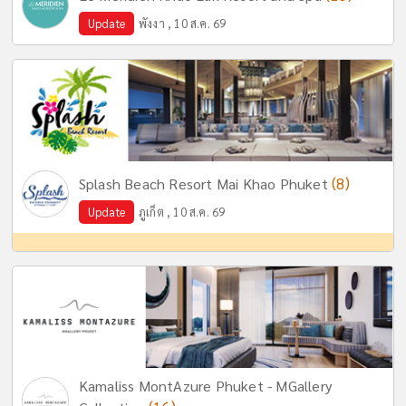
Update
พังงา , 10 ส.ค. 69
(8)
Splash Beach Resort Mai Khao Phuket
Update
ภูเก็ต , 10 ส.ค. 69
Kamaliss MontAzure Phuket - MGallery