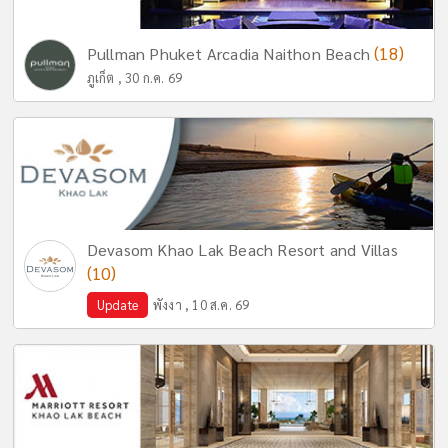
(18)
Pullman Phuket Arcadia Naithon Beach
ภูเก็ต , 30 ก.ค. 69
Devasom Khao Lak Beach Resort and Villas
(10)
Update
พังงา , 10 ส.ค. 69