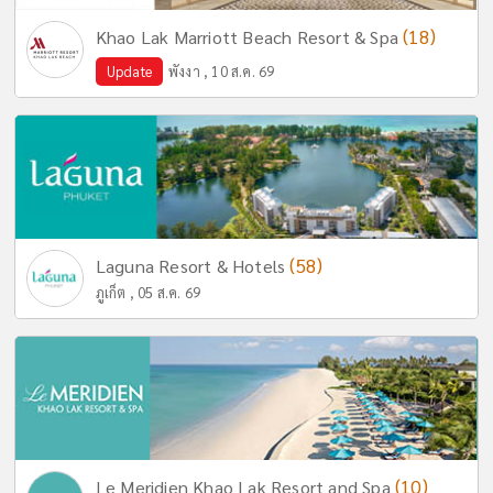
(18)
Khao Lak Marriott Beach Resort & Spa
Update
พังงา , 10 ส.ค. 69
(58)
Laguna Resort & Hotels
ภูเก็ต , 05 ส.ค. 69
(10)
Le Meridien Khao Lak Resort and Spa