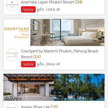
(24)
Anantara Layan Phuket Resort
Update
ภูเก็ต , 10 ส.ค. 69
Courtyard by Marriott Phuket, Patong Beach
(16)
Resort
Update
ภูเก็ต , 06 ส.ค. 69
(10)
Avani+ Khao Lak