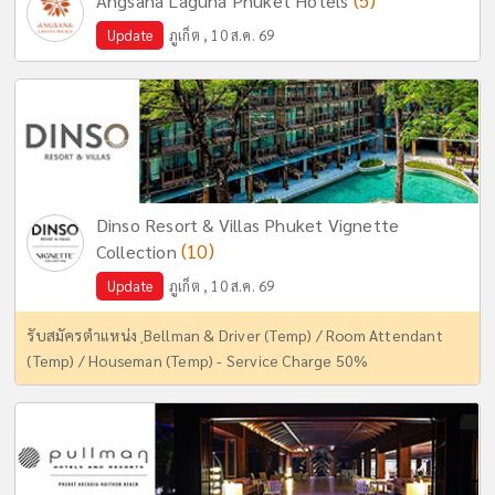
(5)
Angsana Laguna Phuket Hotels
Update
ภูเก็ต , 10 ส.ค. 69
Dinso Resort & Villas Phuket Vignette
(10)
Collection
Update
ภูเก็ต , 10 ส.ค. 69
รับสมัครตำแหน่ง ฺBellman & Driver (Temp) / Room Attendant
(Temp) / Houseman (Temp) - Service Charge 50%