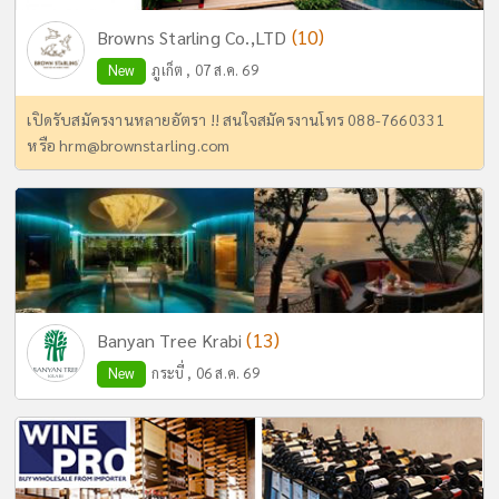
(10)
Browns Starling Co.,LTD
New
ภูเก็ต , 07 ส.ค. 69
เปิดรับสมัครงานหลายอัตรา !! สนใจสมัครงานโทร 088-7660331
หรือ
hrm@brownstarling.com
(13)
Banyan Tree Krabi
New
กระบี่ , 06 ส.ค. 69