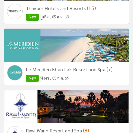
(15)
Thavorn Hotels and Resorts
New
ภูเก็ต , 05 ส.ค. 69
(7)
Le Meridien Khao Lak Resort and Spa
New
พังงา , 05 ส.ค. 69
(8)
Rawi Warin Resort and Spa