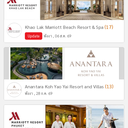
(17)
Khao Lak Marriott Beach Resort & Spa
Update
พังงา , 06 ส.ค. 69
(13)
Anantara Koh Yao Yai Resort and Villas
พังงา , 28 ก.ค. 69