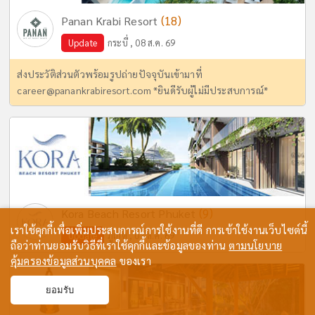
(18)
Panan Krabi Resort
Update
กระบี่ , 08 ส.ค. 69
ส่งประวัติส่วนตัวพร้อมรูปถ่ายปัจจุบันเข้ามาที่
career@panankrabiresort.com
*ยินดีรับผู้ไม่มีประสบการณ์*
(9)
Kora Beach Resort Phuket
เราใช้คุกกี้เพื่อเพิ่มประสบการณ์การใช้งานที่ดี การเข้าใช้งานเว็บไซต์นี้
Update
ภูเก็ต , 07 ส.ค. 69
ถือว่าท่านยอมรับวิธีที่เราใช้คุกกี้และข้อมูลของท่าน
ตามนโยบาย
คุ้มครองข้อมูลส่วนบุคคล
ของเรา
ยอมรับ