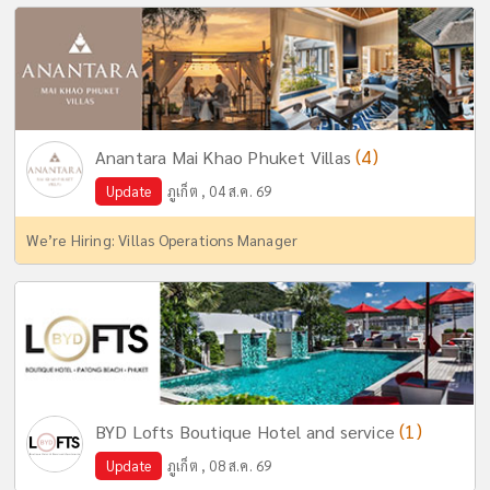
(4)
Anantara Mai Khao Phuket Villas
Update
ภูเก็ต , 04 ส.ค. 69
We’re Hiring: Villas Operations Manager
(1)
BYD Lofts Boutique Hotel and service
Update
ภูเก็ต , 08 ส.ค. 69