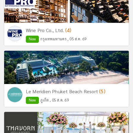
(4)
Wine Pro Co., Ltd.
New
กรุงเทพมหานคร , 05 ส.ค. 69
(5)
Le Meridien Phuket Beach Resort
New
ภูเก็ต , 05 ส.ค. 69