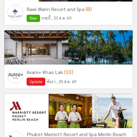
(8)
Rawi Warin Resort and Spa
New
กระบี่ , 03 ส.ค. 69
(10)
Avani+ Khao Lak
Update
พังงา , 05 ส.ค. 69
Phuket Marriott Resort and Spa Merlin Beach