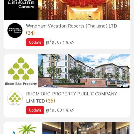
Wyndham Vacation Resorts (Thailand) LTD
(24)
Update
ภูเก็ต , 07 ส.ค. 69
RHOM BHO PROPERTY PUBLIC COMPANY
(36)
LIMITED
Update
ภูเก็ต , 08 ส.ค. 69