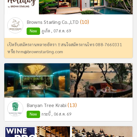
(10)
Browns Starling Co.,LTD
New
ภูเก็ต , 07 ส.ค. 69
เปิดรับสมัครงานหลายอัตรา !! สนใจสมัครงานโทร 088-7660331
หรือ
hrm@brownstarling.com
(13)
Banyan Tree Krabi
New
กระบี่ , 06 ส.ค. 69