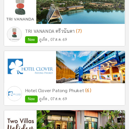
(7)
TRI VANANDA ตรีวนันดา
New
ภูเก็ต , 07 ส.ค. 69
(6)
Hotel Clover Patong Phuket
New
ภูเก็ต , 07 ส.ค. 69