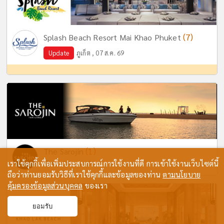
(7)
Splash Beach Resort Mai Khao Phuket
Update
ภูเก็ต , 07 ส.ค. 69
(1)
The Sarojin
เราใช้คุกกี้เพื่อเพิ่มประสบการณ์การใช้งานที่ดี การเข้าใช้งานเว็บไซต์นี้
พังงา , 29 ก.ค. 69
ถือว่าท่านยอมรับวิธีที่เราใช้คุกกี้และข้อมูลของท่าน
ตามนโยบาย
คุ้มครองข้อมูลส่วนบุคคล
ของเรา
ยอมรับ