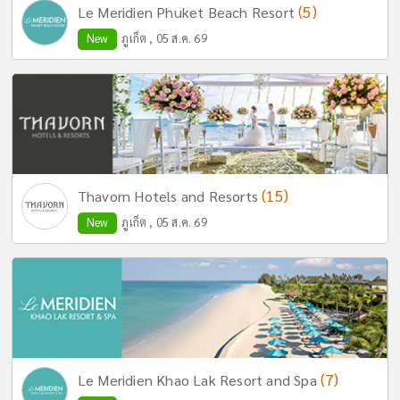
(5)
Le Meridien Phuket Beach Resort
New
ภูเก็ต , 05 ส.ค. 69
(15)
Thavorn Hotels and Resorts
New
ภูเก็ต , 05 ส.ค. 69
(7)
Le Meridien Khao Lak Resort and Spa