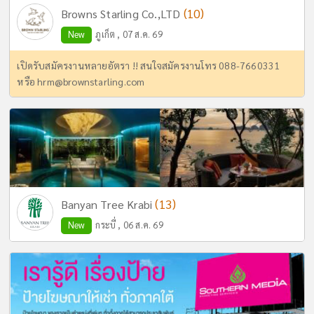
(10)
Browns Starling Co.,LTD
New
ภูเก็ต , 07 ส.ค. 69
เปิดรับสมัครงานหลายอัตรา !! สนใจสมัครงานโทร 088-7660331
หรือ
hrm@brownstarling.com
(13)
Banyan Tree Krabi
New
กระบี่ , 06 ส.ค. 69