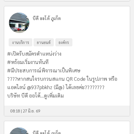
บีดี ออโต้ ภูเก็ต
งานบริการ
ยานยนต์
องค์กร
#เปิดรับสมัครตำแหน่งว่าง
#พร้อมเริ่มงานทันที
#มีประสบการณ์พิจารณาเป็นพิเศษ
????หากสนใจรบกวนสแกน QR Code ในรูปภาพ หรือ
แอดไลน์ @937pbkhz (มี@) ได้เลยค่ะ????????
บริษัท บีดี ออโต้...
ดูเพิ่มเติม
08:18 | 27 มิ.ย. 69
บีดี ออโต้ ภูเก็ต