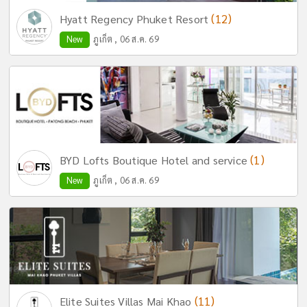
(12)
Hyatt Regency Phuket Resort
New
ภูเก็ต , 06 ส.ค. 69
(1)
BYD Lofts Boutique Hotel and service
New
ภูเก็ต , 06 ส.ค. 69
(11)
Elite Suites Villas Mai Khao