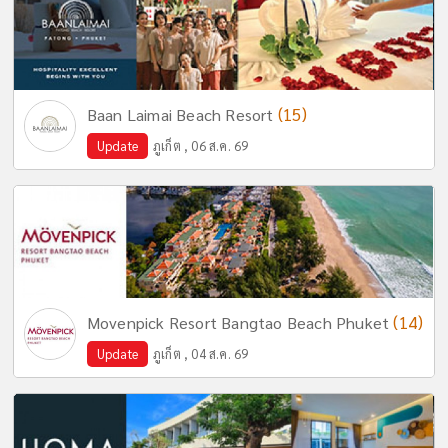
(15)
Baan Laimai Beach Resort
Update
ภูเก็ต , 06 ส.ค. 69
(14)
Movenpick Resort Bangtao Beach Phuket
Update
ภูเก็ต , 04 ส.ค. 69