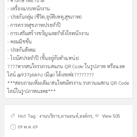
- ค่ารักษาพยาบาล
- เครื่องแบบพนักงาน
- ประกันกลุ่ม (ชีวิต,อุบัติเหตุ,สุขภาพ)
- การตรวจสุขภาพประจำปี
- การเสริมสร้างขวัญและกำลังใจพนักงาน
- คอมมิชชั่น
- ประกันสังคม
- โบนัสประจำปี (ขึ้นอยู่กับตำแหน่ง)
????หากสนใจรบกวนสแกน QR Code ในรูปภาพ หรือแอด
ไลน์ @937pbkhz (มี@) ได้เลยค่ะ????????
***สอบถามเพิ่มเติม/สนใจสมัครงาน รบกวนแสกน QR Code
ไลน์ในรูปภาพนะคะ***
Hot Tag :
งานบริการ
,
ยานยนต์
,
องค์กร
,
View 505
09 พ.ค. 69