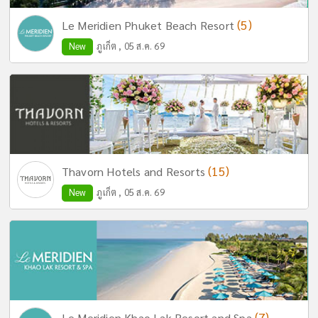
(5)
Le Meridien Phuket Beach Resort
New
ภูเก็ต , 05 ส.ค. 69
(15)
Thavorn Hotels and Resorts
New
ภูเก็ต , 05 ส.ค. 69
(7)
Le Meridien Khao Lak Resort and Spa