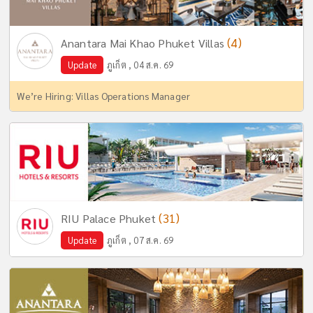
(4)
Anantara Mai Khao Phuket Villas
Update
ภูเก็ต , 04 ส.ค. 69
We’re Hiring: Villas Operations Manager
(31)
RIU Palace Phuket
Update
ภูเก็ต , 07 ส.ค. 69