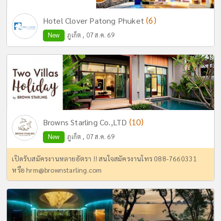
(6)
Hotel Clover Patong Phuket
New
ภูเก็ต , 07 ส.ค. 69
(10)
Browns Starling Co.,LTD
New
ภูเก็ต , 07 ส.ค. 69
เปิดรับสมัครงานหลายอัตรา !! สนใจสมัครงานโทร 088-7660331
หรือ
hrm@brownstarling.com