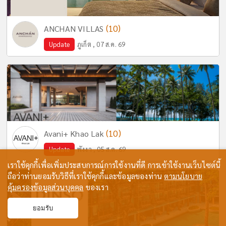
(10)
ANCHAN VILLAS
Update
ภูเก็ต , 07 ส.ค. 69
(10)
Avani+ Khao Lak
Update
พังงา , 05 ส.ค. 69
เราใช้คุกกี้เพื่อเพิ่มประสบการณ์การใช้งานที่ดี การเข้าใช้งานเว็บไซต์นี้
ถือว่าท่านยอมรับวิธีที่เราใช้คุกกี้และข้อมูลของท่าน
ตามนโยบาย
คุ้มครองข้อมูลส่วนบุคคล
ของเรา
ยอมรับ