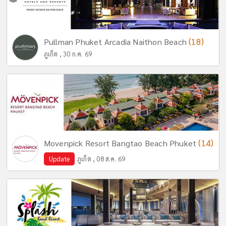
(18)
Pullman Phuket Arcadia Naithon Beach
ภูเก็ต , 30 ก.ค. 69
(14)
Movenpick Resort Bangtao Beach Phuket
Update
ภูเก็ต , 08 ส.ค. 69