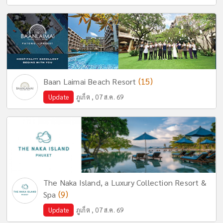
(15)
Baan Laimai Beach Resort
Update
ภูเก็ต , 07 ส.ค. 69
The Naka Island, a Luxury Collection Resort &
(9)
Spa
Update
ภูเก็ต , 07 ส.ค. 69