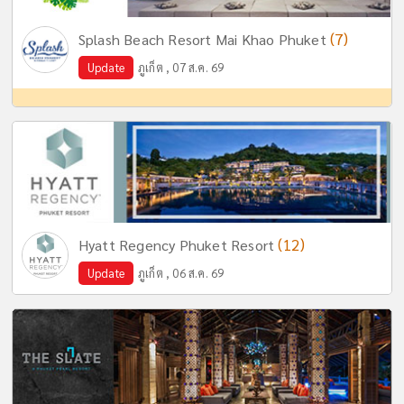
(7)
Splash Beach Resort Mai Khao Phuket
Update
ภูเก็ต , 07 ส.ค. 69
(12)
Hyatt Regency Phuket Resort
Update
ภูเก็ต , 06 ส.ค. 69