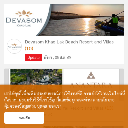
Devasom Khao Lak Beach Resort and Villas
(10)
Update
พังงา , 08 ส.ค. 69
เราใช้คุกกี้เพื่อเพิ่มประสบการณ์การใช้งานที่ดี การเข้าใช้งานเว็บไซต์นี้
ถือว่าท่านยอมรับวิธีที่เราใช้คุกกี้และข้อมูลของท่าน
ตามนโยบาย
คุ้มครองข้อมูลส่วนบุคคล
ของเรา
(13)
Anantara Koh Yao Yai Resort and Villas
พังงา , 28 ก.ค. 69
ยอมรับ