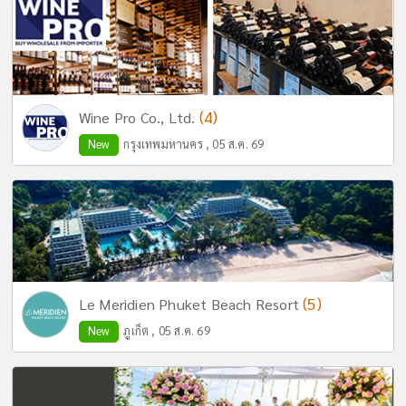
(4)
Wine Pro Co., Ltd.
New
กรุงเทพมหานคร , 05 ส.ค. 69
(5)
Le Meridien Phuket Beach Resort
New
ภูเก็ต , 05 ส.ค. 69