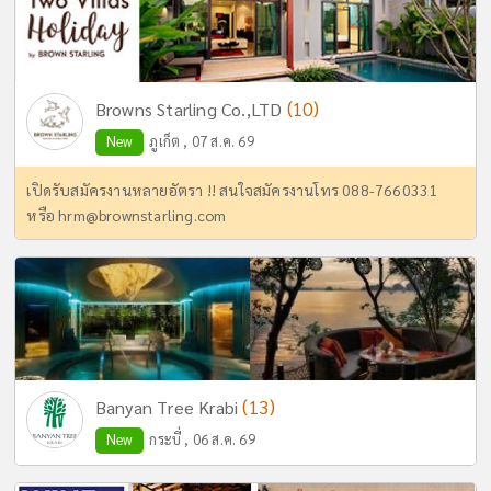
(10)
Browns Starling Co.,LTD
New
ภูเก็ต , 07 ส.ค. 69
เปิดรับสมัครงานหลายอัตรา !! สนใจสมัครงานโทร 088-7660331
หรือ
hrm@brownstarling.com
(13)
Banyan Tree Krabi
New
กระบี่ , 06 ส.ค. 69