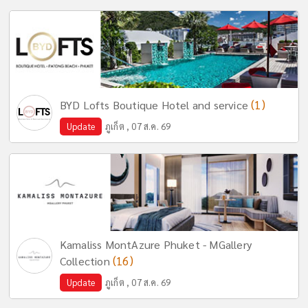
(1)
BYD Lofts Boutique Hotel and service
Update
ภูเก็ต , 07 ส.ค. 69
Kamaliss MontAzure Phuket - MGallery
(16)
Collection
Update
ภูเก็ต , 07 ส.ค. 69