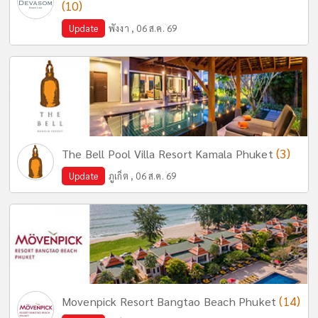
(10)
Update
พังงา , 06 ส.ค. 69
(3)
The Bell Pool Villa Resort Kamala Phuket
Update
ภูเก็ต , 06 ส.ค. 69
(14)
Movenpick Resort Bangtao Beach Phuket