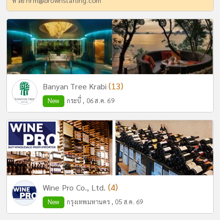
หรือ
hrm@brownstarling.com
(13)
Banyan Tree Krabi
New
กระบี่ , 06 ส.ค. 69
(4)
Wine Pro Co., Ltd.
New
กรุงเทพมหานคร , 05 ส.ค. 69