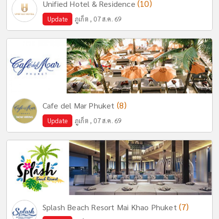
(10)
Unified Hotel & Residence
Update
ภูเก็ต , 07 ส.ค. 69
(8)
Cafe del Mar Phuket
Update
ภูเก็ต , 07 ส.ค. 69
(7)
Splash Beach Resort Mai Khao Phuket