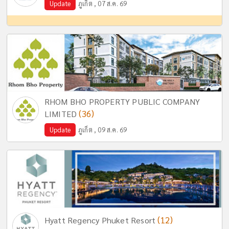
Update
ภูเก็ต , 07 ส.ค. 69
RHOM BHO PROPERTY PUBLIC COMPANY
(36)
LIMITED
Update
ภูเก็ต , 09 ส.ค. 69
(12)
Hyatt Regency Phuket Resort