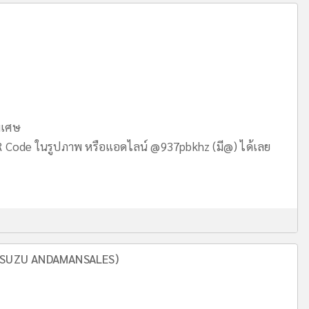
ิเศษ
ode ในรูปภาพ หรือแอดไลน์ @937pbkhz (มี@) ได้เลย
์ (ISUZU ANDAMANSALES)