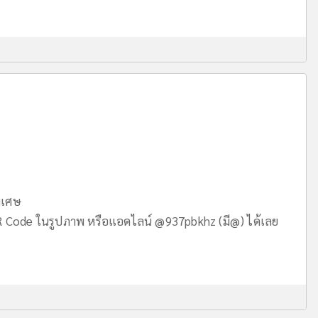
ิเศษ
ode ในรูปภาพ หรือแอดไลน์ @937pbkhz (มี@) ได้เลย