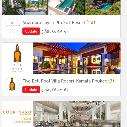
(14)
Anantara Layan Phuket Resort
Update
ภูเก็ต , 06 ส.ค. 69
(3)
The Bell Pool Villa Resort Kamala Phuket
Update
ภูเก็ต , 06 ส.ค. 69