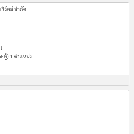
วิร์คส์ จำกัด
 !
ะทู้) 1 ตำแหน่ง