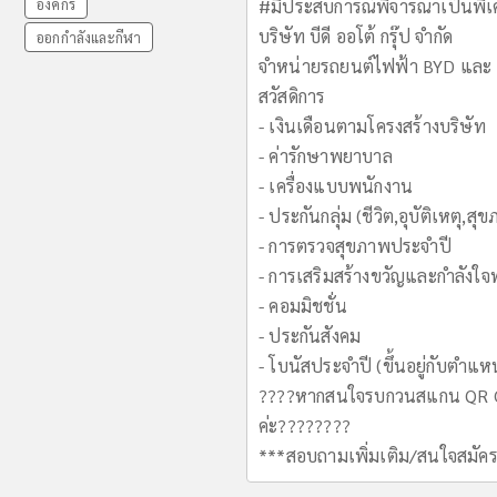
องค์กร
#มีประสบการณ์พิจารณาเป็นพิ
บริษัท บีดี ออโต้ กรุ๊ป จำกัด
ออกกำลังและกีฬา
จำหน่ายรถยนต์ไฟฟ้า BYD และ
สวัสดิการ
- เงินเดือนตามโครงสร้างบริษัท
- ค่ารักษาพยาบาล
- เครื่องแบบพนักงาน
- ประกันกลุ่ม (ชีวิต,อุบัติเหตุ,สุ
- การตรวจสุขภาพประจำปี
- การเสริมสร้างขวัญและกำลังใ
- คอมมิชชั่น
- ประกันสังคม
- โบนัสประจำปี (ขึ้นอยู่กับตำแหน
????หากสนใจรบกวนสแกน QR Co
ค่ะ????????
***สอบถามเพิ่มเติม/สนใจสมั