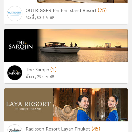
(25)
OUTRIGGER Phi Phi Island Resort
กระบี่ , 02 ส.ค. 69
(1)
The Sarojin
พังงา , 29 ก.ค. 69
(45)
Radisson Resort Layan Phuket