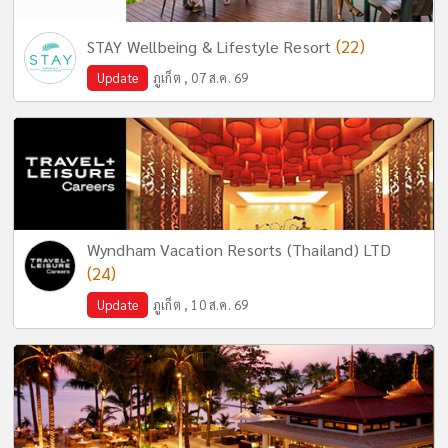
(22)
STAY Wellbeing & Lifestyle Resort
Update
ภูเก็ต , 07 ส.ค. 69
Wyndham Vacation Resorts (Thailand) LTD
(24)
Update
ภูเก็ต , 10 ส.ค. 69