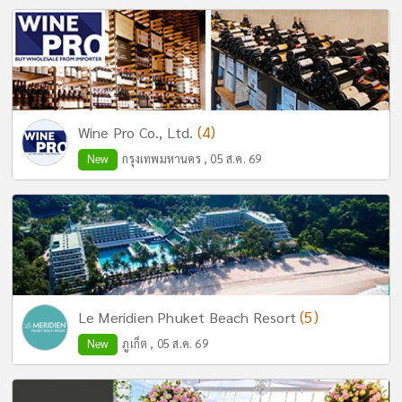
(4)
Wine Pro Co., Ltd.
New
กรุงเทพมหานคร , 05 ส.ค. 69
(5)
Le Meridien Phuket Beach Resort
New
ภูเก็ต , 05 ส.ค. 69