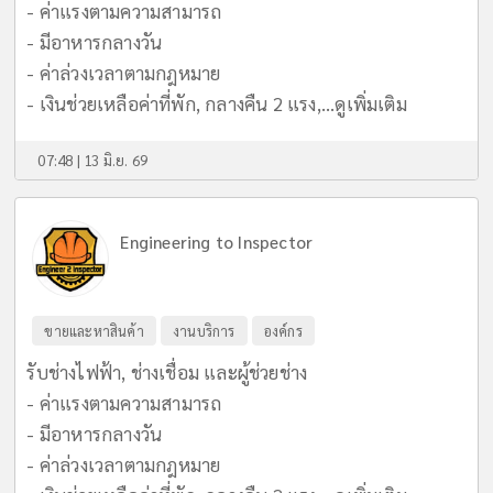
- ค่าแรงตามความสามารถ
- มีอาหารกลางวัน
- ค่าล่วงเวลาตามกฎหมาย
- เงินช่วยเหลือค่าที่พัก, กลางคืน 2 แรง,...
ดูเพิ่มเติม
07:48 | 13 มิ.ย. 69
Engineering to Inspector
ขายและหาสินค้า
งานบริการ
องค์กร
รับช่างไฟฟ้า, ช่างเชื่อม และผู้ช่วยช่าง
- ค่าแรงตามความสามารถ
- มีอาหารกลางวัน
- ค่าล่วงเวลาตามกฎหมาย