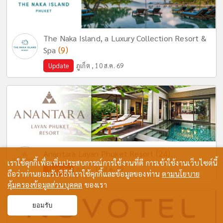
The Naka Island, a Luxury Collection Resort &
(9)
Spa
Update
ภูเก็ต , 10 ส.ค. 69
(24)
Anantara Layan Phuket Resort
เราใช้คุกกี้เพื่อเพิ่มประสบการณ์การใช้งานที่ดี การเข้าใช้งานเว็บไซต์นี้
Update
ภูเก็ต , 10 ส.ค. 69
ถือว่าท่านยอมรับวิธีที่เราใช้คุกกี้และข้อมูลของท่าน
ตามนโยบาย
คุ้มครองข้อมูลส่วนบุคคล
ของเรา
ยอมรับ