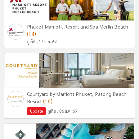
Phuket Marriott Resort and Spa Merlin Beach
(14)
ภูเก็ต , 17 ก.ค. 69
Courtyard by Marriott Phuket, Patong Beach
(16)
Resort
Update
ภูเก็ต , 06 ส.ค. 69