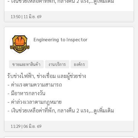
- เงินช่วยเหลือค่าที่พัก, กลางคืน 2 แรง,...
ดูเพิ่มเติม
13:50 | 11 มิ.ย. 69
Engineering to Inspector
ขายและหาสินค้า
งานบริการ
องค์กร
รับช่างไฟฟ้า, ช่างเชื่อม และผู้ช่วยช่าง
- ค่าแรงตามความสามารถ
- มีอาหารกลางวัน
- ค่าล่วงเวลาตามกฎหมาย
- เงินช่วยเหลือค่าที่พัก, กลางคืน 2 แรง,...
ดูเพิ่มเติม
11:29 | 06 มิ.ย. 69