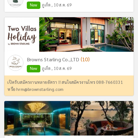
New
ภูเก็ต , 10 ส.ค. 69
(10)
Browns Starling Co.,LTD
New
ภูเก็ต , 10 ส.ค. 69
เปิดรับสมัครงานหลายอัตรา !! สนใจสมัครงานโทร 088-7660331
หรือ
hrm@brownstarling.com