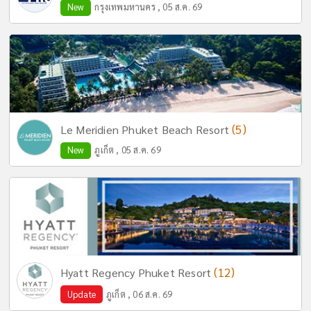
New
กรุงเทพมหานคร , 05 ส.ค. 69
(5)
Le Meridien Phuket Beach Resort
New
ภูเก็ต , 05 ส.ค. 69
(12)
Hyatt Regency Phuket Resort
Update
ภูเก็ต , 06 ส.ค. 69