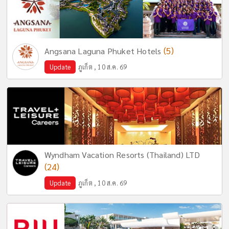
(5)
Angsana Laguna Phuket Hotels
Update
ภูเก็ต , 10 ส.ค. 69
Wyndham Vacation Resorts (Thailand) LTD
(24)
Update
ภูเก็ต , 10 ส.ค. 69