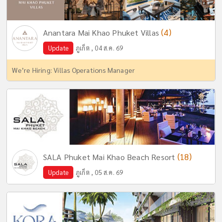
(4)
Anantara Mai Khao Phuket Villas
Update
ภูเก็ต , 04 ส.ค. 69
We’re Hiring: Villas Operations Manager
(18)
SALA Phuket Mai Khao Beach Resort
Update
ภูเก็ต , 05 ส.ค. 69