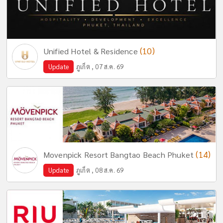
(10)
Unified Hotel & Residence
Update
ภูเก็ต , 07 ส.ค. 69
(14)
Movenpick Resort Bangtao Beach Phuket
Update
ภูเก็ต , 08 ส.ค. 69