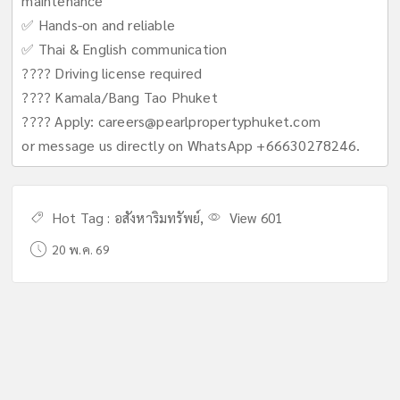
maintenance
✅ Hands-on and reliable
✅ Thai & English communication
???? Driving license required
???? Kamala/Bang Tao Phuket
???? Apply:
careers@pearlpropertyphuket.com
or message us directly on WhatsApp +66630278246.
Hot Tag :
อสังหาริมทรัพย์
,
View 601
20 พ.ค. 69