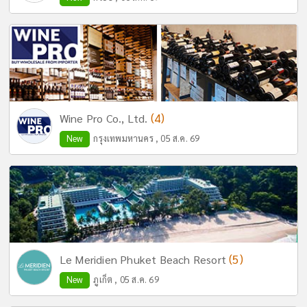
(4)
Wine Pro Co., Ltd.
New
กรุงเทพมหานคร , 05 ส.ค. 69
(5)
Le Meridien Phuket Beach Resort
New
ภูเก็ต , 05 ส.ค. 69