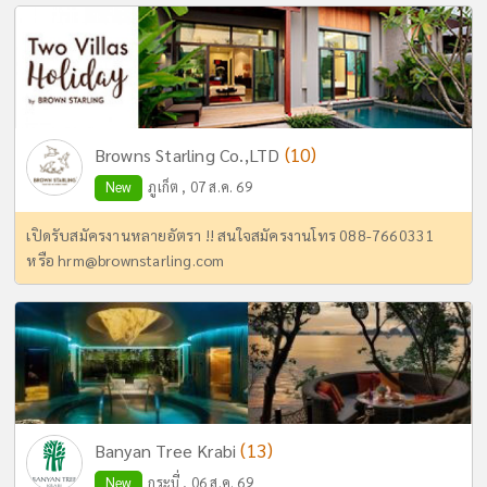
(10)
Browns Starling Co.,LTD
New
ภูเก็ต , 07 ส.ค. 69
เปิดรับสมัครงานหลายอัตรา !! สนใจสมัครงานโทร 088-7660331
หรือ
hrm@brownstarling.com
(13)
Banyan Tree Krabi
New
กระบี่ , 06 ส.ค. 69