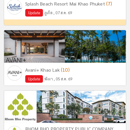
(7)
Splash Beach Resort Mai Khao Phuket
Update
ภูเก็ต , 07 ส.ค. 69
(10)
Avani+ Khao Lak
Update
พังงา , 05 ส.ค. 69
RHOM BHO PROPERTY PUBLIC COMPANY