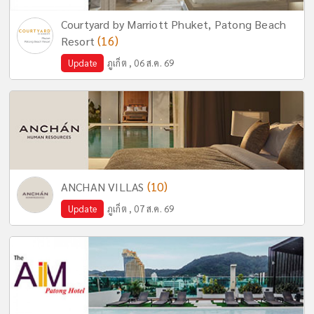
Courtyard by Marriott Phuket, Patong Beach
(16)
Resort
Update
ภูเก็ต , 06 ส.ค. 69
(10)
ANCHAN VILLAS
Update
ภูเก็ต , 07 ส.ค. 69