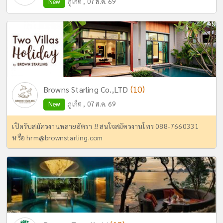
New
ภูเก็ต , 07 ส.ค. 69
(10)
Browns Starling Co.,LTD
New
ภูเก็ต , 07 ส.ค. 69
เปิดรับสมัครงานหลายอัตรา !! สนใจสมัครงานโทร 088-7660331
หรือ
hrm@brownstarling.com