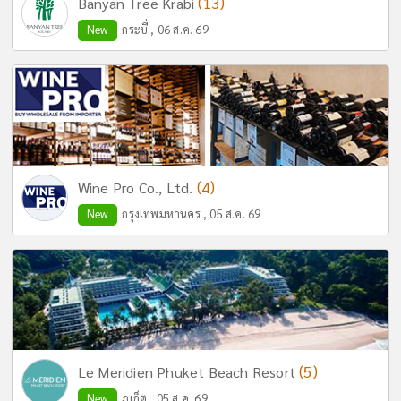
(13)
Banyan Tree Krabi
New
กระบี่ , 06 ส.ค. 69
(4)
Wine Pro Co., Ltd.
New
กรุงเทพมหานคร , 05 ส.ค. 69
(5)
Le Meridien Phuket Beach Resort
New
ภูเก็ต , 05 ส.ค. 69