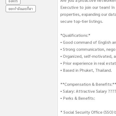
Are you a proactive networker 
องค์กร
Executive to join our team! In 
ออกกำลังและกีฬา
properties, expanding our dat
secure top-tier listings.
*Qualifications:*
• Good command of English an
• Strong communication, negotia
• Organized, self-motivated, a
• Prior experience in real esta
• Based in Phuket, Thailand.
**Compensation & Benefits:*
• Salary: Attractive Salary ???
• Perks & Benefits:
* Social Security Office (SSO)