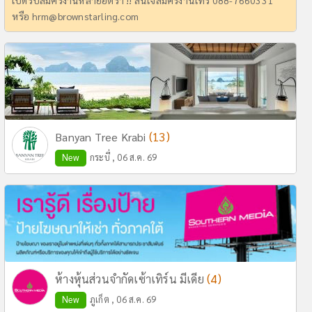
เปิดรับสมัครงานหลายอัตรา !! สนใจสมัครงานโทร 088-7660331
หรือ
hrm@brownstarling.com
(13)
Banyan Tree Krabi
New
กระบี่ , 06 ส.ค. 69
(4)
ห้างหุ้นส่วนจำกัดเซ้าเทิร์น มีเดีย
New
ภูเก็ต , 06 ส.ค. 69