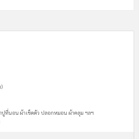
น)
าปูที่นอน ผ้าเช็ดตัว ปลอกหมอน ผ้าคลุม ฯลฯ
ม