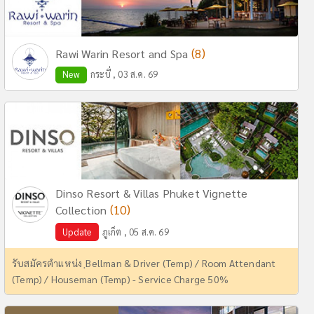
(8)
Rawi Warin Resort and Spa
New
กระบี่ , 03 ส.ค. 69
Dinso Resort & Villas Phuket Vignette
(10)
Collection
Update
ภูเก็ต , 05 ส.ค. 69
รับสมัครตำแหน่ง ฺBellman & Driver (Temp) / Room Attendant
(Temp) / Houseman (Temp) - Service Charge 50%