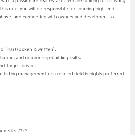
with a passion for real estate? We are looking for a Listing
this role, you will be responsible for sourcing high-end
abase, and connecting with owners and developers to
d Thai (spoken & written).
tion, and relationship-building skills.
nd target-driven.
te listing management or a related field is highly preferred.
*
?
 benefits ????