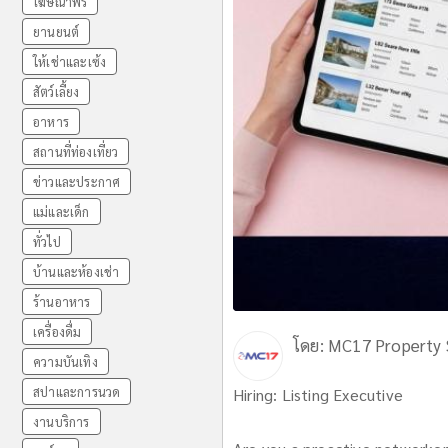
โฆษณาฟรี
ยานยนต์
ให้เช่าและเซ้ง
สัตว์เลี้ยง
อาหาร
สถานที่ท่องเที่ยว
ข่าวและประกาศ
แม่และเด็ก
ทั่วไป
บ้านและห้องเช่า
ร้านอาหาร
เครื่องดื่ม
โดย:
MC17 Property S
ความบันเทิง
สปาและการนวด
Hiring: Listing Executive
งานบริการ