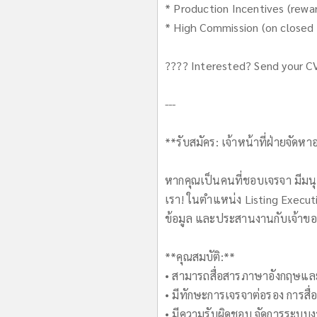
* Production Incentives (reward
* High Commission (on closed
???? Interested? Send your CV
---
**รับสมัคร: เจ้าหน้าที่ฝ่ายจัดห
หากคุณเป็นคนที่ชอบเจรจา มีมนุ
เรา! ในตำแหน่ง Listing Execut
ข้อมูล และประสานงานกับเจ้าของทร
**คุณสมบัติ:**
• สามารถสื่อสารภาษาอังกฤษและ
• มีทักษะการเจรจาต่อรอง การสื่อส
• มีความรับผิดชอบ จัดการระบบงาน