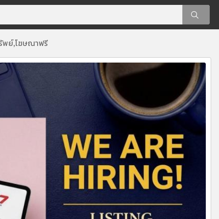
รัพย์
โฆษณาฟรี
,