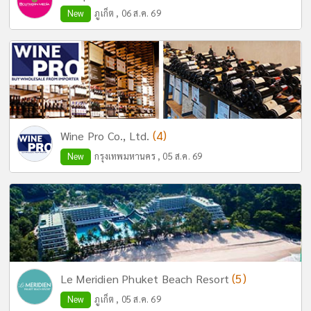
New
ภูเก็ต , 06 ส.ค. 69
(4)
Wine Pro Co., Ltd.
New
กรุงเทพมหานคร , 05 ส.ค. 69
(5)
Le Meridien Phuket Beach Resort
New
ภูเก็ต , 05 ส.ค. 69