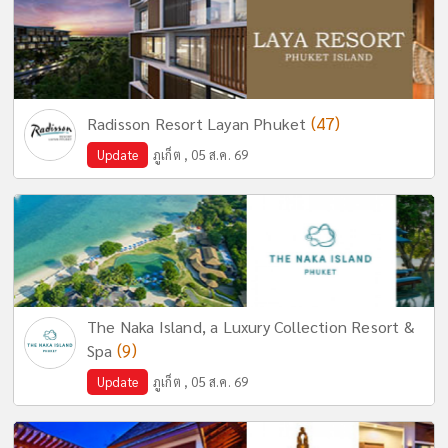
(47)
Radisson Resort Layan Phuket
Update
ภูเก็ต , 05 ส.ค. 69
The Naka Island, a Luxury Collection Resort &
(9)
Spa
Update
ภูเก็ต , 05 ส.ค. 69