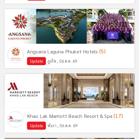
(5)
Angsana Laguna Phuket Hotels
Update
ภูเก็ต , 06 ส.ค. 69
(17)
Khao Lak Marriott Beach Resort & Spa
Update
พังงา , 06 ส.ค. 69