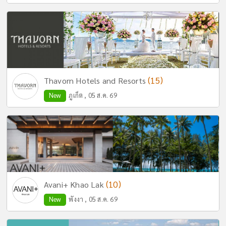
(15)
Thavorn Hotels and Resorts
New
ภูเก็ต , 05 ส.ค. 69
(10)
Avani+ Khao Lak
New
พังงา , 05 ส.ค. 69