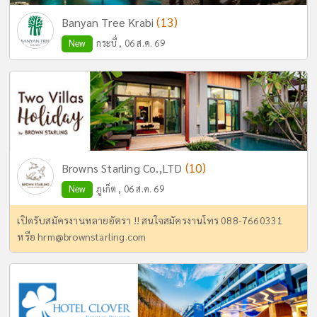
(13)
Banyan Tree Krabi
New
กระบี่ , 06 ส.ค. 69
(10)
Browns Starling Co.,LTD
New
ภูเก็ต , 06 ส.ค. 69
เปิดรับสมัครงานหลายอัตรา !! สนใจสมัครงานโทร 088-7660331
หรือ
hrm@brownstarling.com