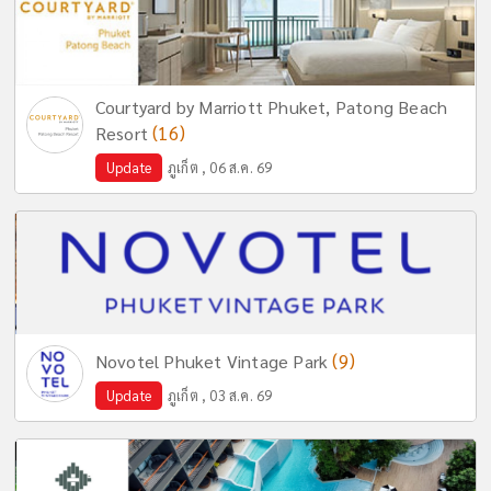
Courtyard by Marriott Phuket, Patong Beach
(16)
Resort
Update
ภูเก็ต , 06 ส.ค. 69
(9)
Novotel Phuket Vintage Park
Update
ภูเก็ต , 03 ส.ค. 69