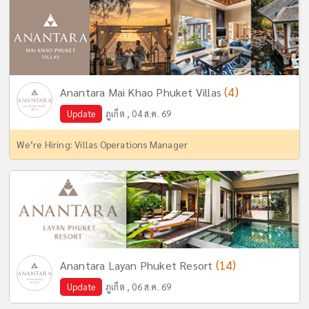
(4)
Anantara Mai Khao Phuket Villas
Update
ภูเก็ต , 04 ส.ค. 69
We’re Hiring: Villas Operations Manager
(14)
Anantara Layan Phuket Resort
Update
ภูเก็ต , 06 ส.ค. 69