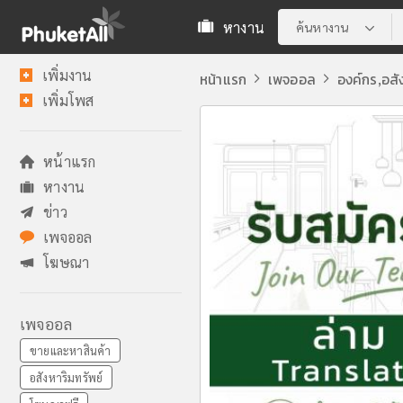
หางาน
ค้นหางาน
เพิ่มงาน
หน้าแรก
เพจออล
องค์กร
อสั
,
เพิ่มโพส
หน้าแรก
หางาน
ข่าว
เพจออล
โฆษณา
เพจออล
ขายและหาสินค้า
อสังหาริมทรัพย์