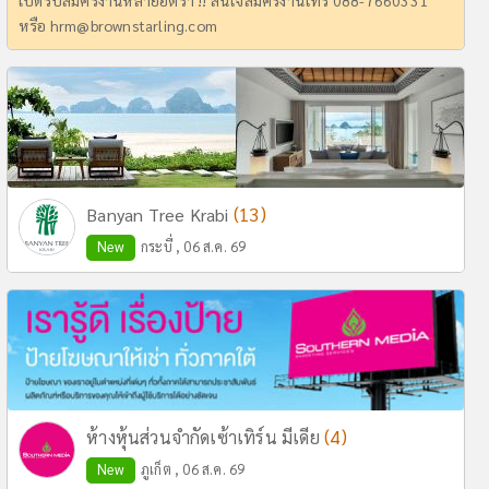
เปิดรับสมัครงานหลายอัตรา !! สนใจสมัครงานโทร 088-7660331
หรือ
hrm@brownstarling.com
(13)
Banyan Tree Krabi
New
กระบี่ , 06 ส.ค. 69
(4)
ห้างหุ้นส่วนจำกัดเซ้าเทิร์น มีเดีย
New
ภูเก็ต , 06 ส.ค. 69