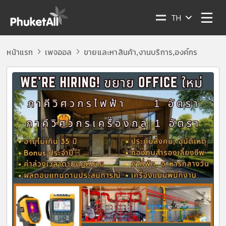
TH
หน้าแรก
เพจออล
ขายและหาสินค้า
งานบริการ
องค์กร
,
,