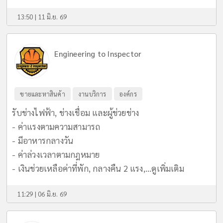
13:50 | 11 มิ.ย. 69
Engineering to Inspector
ขายและหาสินค้า
งานบริการ
องค์กร
รับช่างไฟฟ้า, ช่างเชื่อม และผู้ช่วยช่าง
- ค่าแรงตามความสามารถ
- มีอาหารกลางวัน
- ค่าล่วงเวลาตามกฎหมาย
- เงินช่วยเหลือค่าที่พัก, กลางคืน 2 แรง,...
ดูเพิ่มเติม
11:29 | 06 มิ.ย. 69