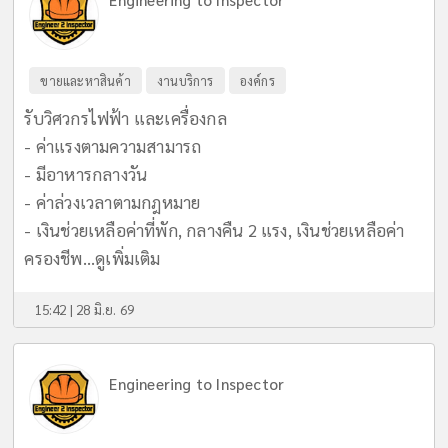
Engineering to Inspector
ขายและหาสินค้า
งานบริการ
องค์กร
รับวิศวกรไฟฟ้า และเครื่องกล
- ค่าแรงตามความสามารถ
- มีอาหารกลางวัน
- ค่าล่วงเวลาตามกฎหมาย
- เงินช่วยเหลือค่าที่พัก, กลางคืน 2 แรง, เงินช่วยเหลือค่า
ครองชีพ...
ดูเพิ่มเติม
15:42 | 28 มิ.ย. 69
Engineering to Inspector