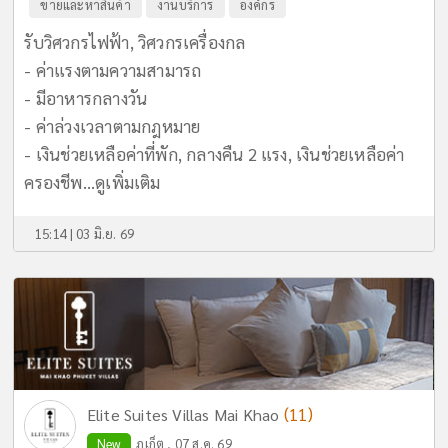
ขายและหาสินค้า
งานบริการ
องค์กร
รับวิศวกรไฟฟ้า, วิศวกรเครื่องกล
- ค่าแรงตามความสามารถ
- มีอาหารกลางวัน
- ค่าล่วงเวลาตามกฎหมาย
- เงินช่วยเหลือค่าที่พัก, กลางคืน 2 แรง, เงินช่วยเหลือค่า
ครองชีพ...
ดูเพิ่มเติม
15:14 | 03 มิ.ย. 69
(11)
Elite Suites Villas Mai Khao
New
ภูเก็ต , 07 ส.ค. 69