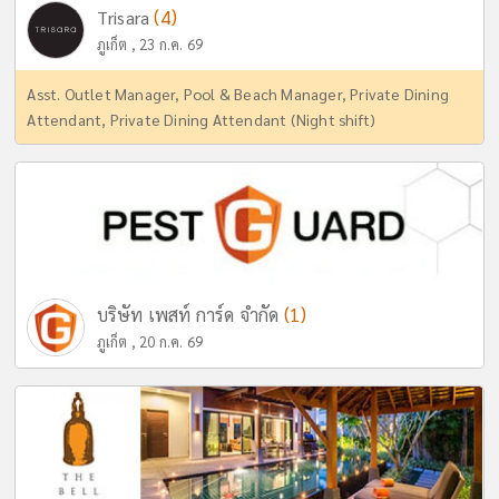
(4)
Trisara
ภูเก็ต , 23 ก.ค. 69
Asst. Outlet Manager, Pool & Beach Manager, Private Dining
Attendant, Private Dining Attendant (Night shift)
(1)
บริษัท เพสท์ การ์ด จำกัด
ภูเก็ต , 20 ก.ค. 69