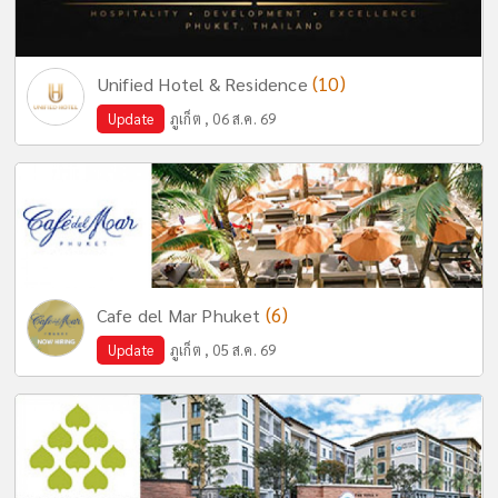
(10)
Unified Hotel & Residence
Update
ภูเก็ต , 06 ส.ค. 69
(6)
Cafe del Mar Phuket
Update
ภูเก็ต , 05 ส.ค. 69