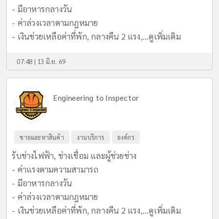
- มีอาหารกลางวัน
- ค่าล่วงเวลาตามกฎหมาย
- เงินช่วยเหลือค่าที่พัก, กลางคืน 2 แรง,...
ดูเพิ่มเติม
07:48 | 13 มิ.ย. 69
Engineering to Inspector
ขายและหาสินค้า
งานบริการ
องค์กร
รับช่างไฟฟ้า, ช่างเชื่อม และผู้ช่วยช่าง
- ค่าแรงตามความสามารถ
- มีอาหารกลางวัน
- ค่าล่วงเวลาตามกฎหมาย
- เงินช่วยเหลือค่าที่พัก, กลางคืน 2 แรง,...
ดูเพิ่มเติม