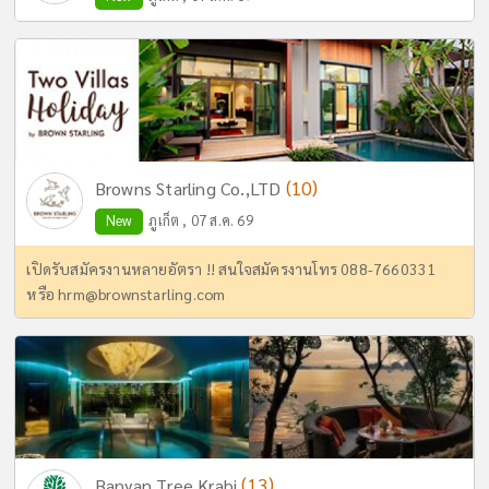
(10)
Browns Starling Co.,LTD
New
ภูเก็ต , 07 ส.ค. 69
เปิดรับสมัครงานหลายอัตรา !! สนใจสมัครงานโทร 088-7660331
หรือ
hrm@brownstarling.com
(13)
Banyan Tree Krabi