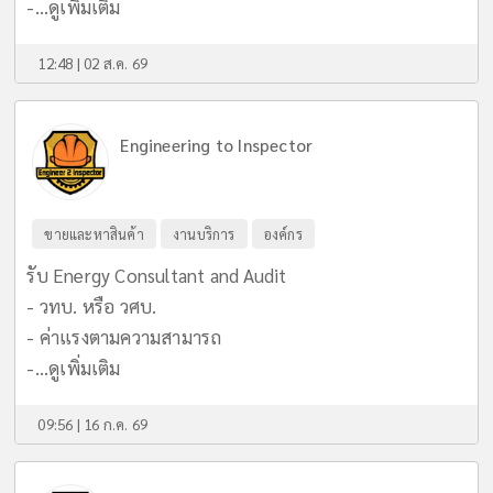
-...
ดูเพิ่มเติม
12:48 | 02 ส.ค. 69
Engineering to Inspector
ขายและหาสินค้า
งานบริการ
องค์กร
รับ Energy Consultant and Audit
- วทบ. หรือ วศบ.
- ค่าแรงตามความสามารถ
-...
ดูเพิ่มเติม
09:56 | 16 ก.ค. 69