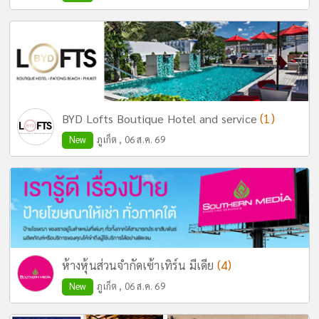
(1)
BYD Lofts Boutique Hotel and service
New
ภูเก็ต , 06 ส.ค. 69
(4)
ห้างหุ้นส่วนจำกัดเซ้าเทิร์น มีเดีย
New
ภูเก็ต , 06 ส.ค. 69