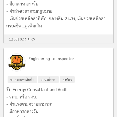
- มีอาหารกลางวัน
- ค่าล่วงเวลาตามกฎหมาย
- เงินช่วยเหลือค่าที่พัก, กลางคืน 2 แรง, เงินช่วยเหลือค่า
ครองชีพ...
ดูเพิ่มเติม
12:50 | 02 ส.ค. 69
Engineering to Inspector
ขายและหาสินค้า
งานบริการ
องค์กร
รับ Energy Consultant and Audit
- วทบ. หรือ วศบ.
- ค่าแรงตามความสามารถ
- มีอาหารกลางวัน