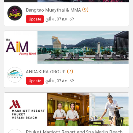
(9)
Bangtao Muaythai & MMA
Update
ภูเก็ต , 07 ส.ค. 69
(7)
ANDAKIRA GROUP
Update
ภูเก็ต , 07 ส.ค. 69
Phuket Marriott Resort and Spa Merlin Beach