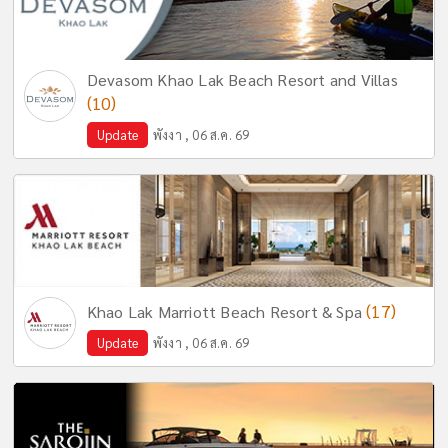
Devasom Khao Lak Beach Resort and Villas
(10)
Update
พังงา , 06 ส.ค. 69
(17)
Khao Lak Marriott Beach Resort & Spa
Update
พังงา , 06 ส.ค. 69