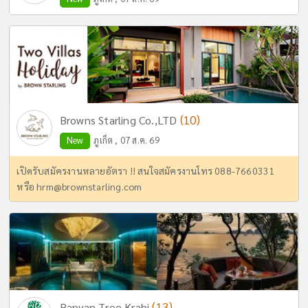
(10)
Browns Starling Co.,LTD
New
ภูเก็ต , 07 ส.ค. 69
เปิดรับสมัครงานหลายอัตรา !! สนใจสมัครงานโทร 088-7660331
หรือ
hrm@brownstarling.com
(13)
Banyan Tree Krabi