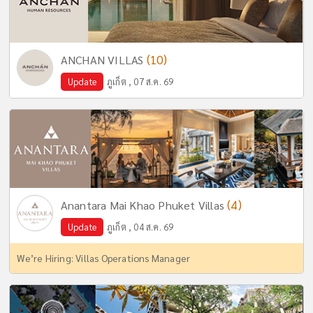
(10)
ANCHAN VILLAS
Update
ภูเก็ต , 07 ส.ค. 69
(4)
Anantara Mai Khao Phuket Villas
Update
ภูเก็ต , 04 ส.ค. 69
We’re Hiring: Villas Operations Manager