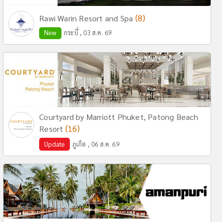
(8)
Rawi Warin Resort and Spa
New
กระบี่ , 03 ส.ค. 69
Courtyard by Marriott Phuket, Patong Beach
(16)
Resort
Update
ภูเก็ต , 06 ส.ค. 69