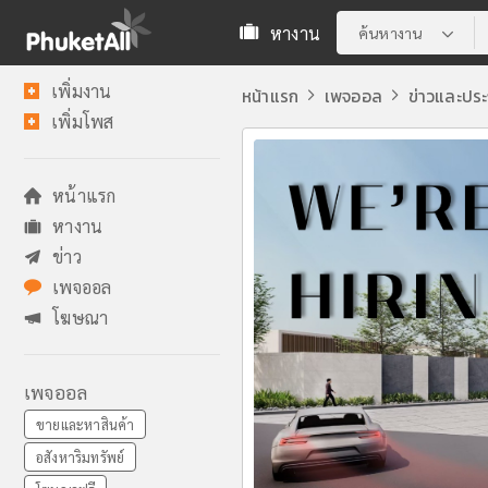
หางาน
ค้นหางาน
เพิ่มงาน
หน้าแรก
เพจออล
ข่าวและปร
เพิ่มโพส
หน้าแรก
หางาน
ข่าว
เพจออล
โฆษณา
เพจออล
ขายและหาสินค้า
อสังหาริมทรัพย์