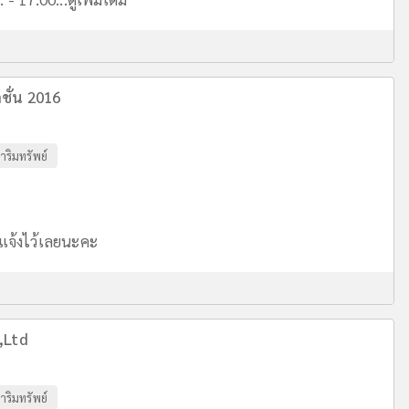
ชั่น 2016
าริมทรัพย์
แจ้งไว้เลยนะคะ
,Ltd
าริมทรัพย์