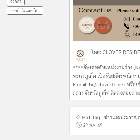
องค์กร
ออกกำลังและกีฬา
โดย:
CLOVER RESID
****อัพเดทตำแหน่งงานว่าง (Ne
ทะเล ภูเก็ต เปิดรับสมัครพนักง
E-mail:
hr@cloverth.net
หรือเข
ถลาง จังหวัดภูเก็ต ติดต่อสอบถา
Hot Tag :
ข่าวและประกาศ
,
อ
29 พ.ค. 69