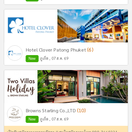
(6)
Hotel Clover Patong Phuket
New
ภูเก็ต , 07 ส.ค. 69
(10)
Browns Starling Co.,LTD
New
ภูเก็ต , 07 ส.ค. 69
เปิดรับสมัครงานหลายอัตรา !! สนใจสมัครงานโทร 088-7660331