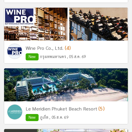
(4)
Wine Pro Co., Ltd.
New
กรุงเทพมหานคร , 05 ส.ค. 69
(5)
Le Meridien Phuket Beach Resort
New
ภูเก็ต , 05 ส.ค. 69