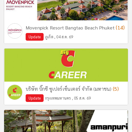
(14)
Movenpick Resort Bangtao Beach Phuket
Update
ภูเก็ต , 04 ส.ค. 69
(5)
บริษัท บิ๊กซี ซูเปอร์เซ็นเตอร์ จำกัด (มหาชน)
Update
กรุงเทพมหานคร , 05 ส.ค. 69