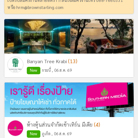
หรือ
hrm@brownstarling.com
(13)
Banyan Tree Krabi
New
กระบี่ , 06 ส.ค. 69
(4)
ห้างหุ้นส่วนจำกัดเซ้าเทิร์น มีเดีย
New
ภูเก็ต , 06 ส.ค. 69