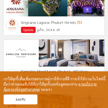
(5)
Angsana Laguna Phuket Hotels
Update
ภูเก็ต , 06 ส.ค. 69
Kamaliss MontAzure Phuket - MGallery
(16)
Collection
เราใช้คุกกี้เพื่อเพิ่มประสบการณ์การใช้งานที่ดี การเข้าใช้งานเว็บไซต์นี้
ถือว่าท่านยอมรับวิธีที่เราใช้คุกกี้และข้อมูลของท่าน
ตามนโยบาย
Update
ภูเก็ต , 07 ส.ค. 69
คุ้มครองข้อมูลส่วนบุคคล
ของเรา
ยอมรับ