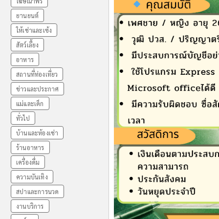
โฆษณาฟรี
ยานยนต์
ให้เช่าและเซ้ง
สัตว์เลี้ยง
อาหาร
สถานที่ท่องเที่ยว
ข่าวและประกาศ
แม่และเด็ก
ทั่วไป
บ้านและห้องเช่า
ร้านอาหาร
เครื่องดื่ม
ความบันเทิง
สปาและการนวด
งานบริการ