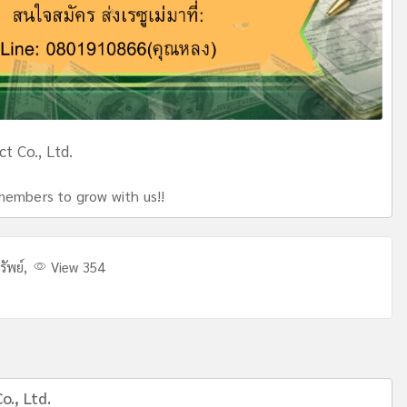
ct Co., Ltd.
members to grow with us!!
รัพย์
,
View 354
o., Ltd.