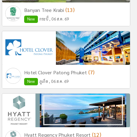
(13)
Banyan Tree Krabi
New
กระบี่ , 06 ส.ค. 69
(7)
Hotel Clover Patong Phuket
New
ภูเก็ต , 06 ส.ค. 69
(12)
Hyatt Regency Phuket Resort