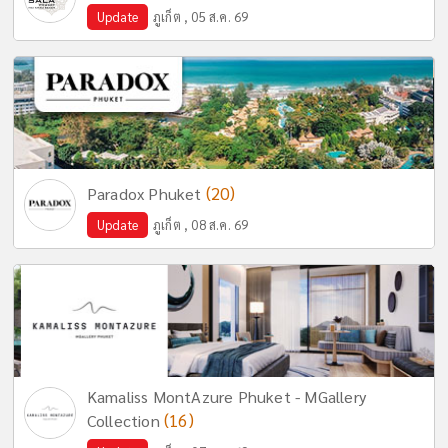
Update
ภูเก็ต , 05 ส.ค. 69
(20)
Paradox Phuket
Update
ภูเก็ต , 08 ส.ค. 69
Kamaliss MontAzure Phuket - MGallery
(16)
Collection