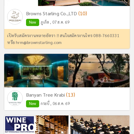
(10)
Browns Starling Co.,LTD
New
ภูเก็ต , 07 ส.ค. 69
เปิดรับสมัครงานหลายอัตรา !! สนใจสมัครงานโทร 088-7660331
หรือ
hrm@brownstarling.com
(13)
Banyan Tree Krabi
New
กระบี่ , 06 ส.ค. 69