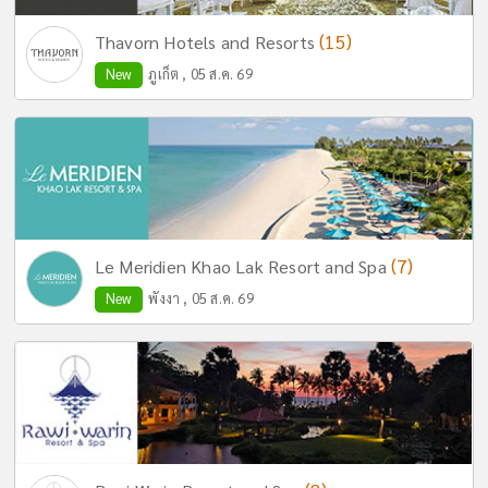
(15)
Thavorn Hotels and Resorts
New
ภูเก็ต , 05 ส.ค. 69
(7)
Le Meridien Khao Lak Resort and Spa
New
พังงา , 05 ส.ค. 69