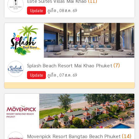
(11)
Elite Suites Villas Mai Khao
Update
ภูเก็ต , 08 ส.ค. 69
(7)
Splash Beach Resort Mai Khao Phuket
Update
ภูเก็ต , 07 ส.ค. 69
(14)
Movenpick Resort Bangtao Beach Phuket