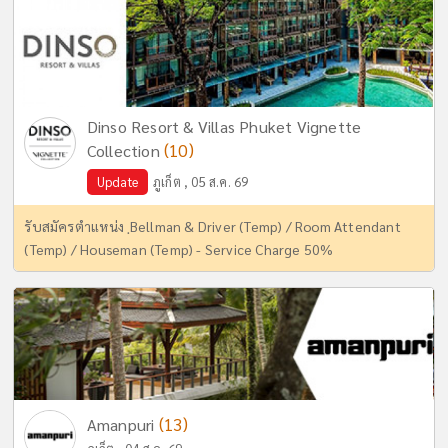
Dinso Resort & Villas Phuket Vignette
(10)
Collection
Update
ภูเก็ต , 05 ส.ค. 69
รับสมัครตำแหน่ง ฺBellman & Driver (Temp) / Room Attendant
(Temp) / Houseman (Temp) - Service Charge 50%
(13)
Amanpuri