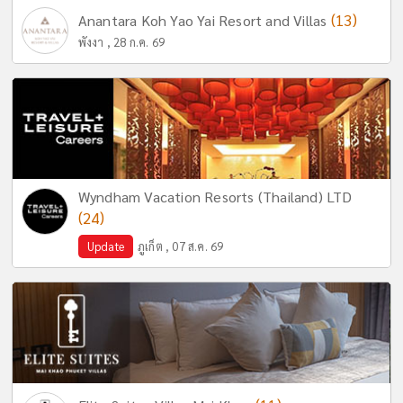
(13)
Anantara Koh Yao Yai Resort and Villas
พังงา , 28 ก.ค. 69
Wyndham Vacation Resorts (Thailand) LTD
(24)
Update
ภูเก็ต , 07 ส.ค. 69