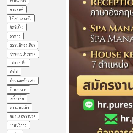
โฆษณาฟรี
ยานยนต์
ให้เช่าและเซ้ง
สัตว์เลี้ยง
อาหาร
สถานที่ท่องเที่ยว
ข่าวและประกาศ
แม่และเด็ก
ทั่วไป
บ้านและห้องเช่า
ร้านอาหาร
เครื่องดื่ม
ความบันเทิง
สปาและการนวด
งานบริการ