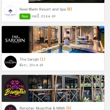
(8)
Rawi Warin Resort and Spa
New
กระบี่ , 03 ส.ค. 69
(1)
The Sarojin
พังงา , 29 ก.ค. 69
(9)
Bangtao Muaythai & MMA