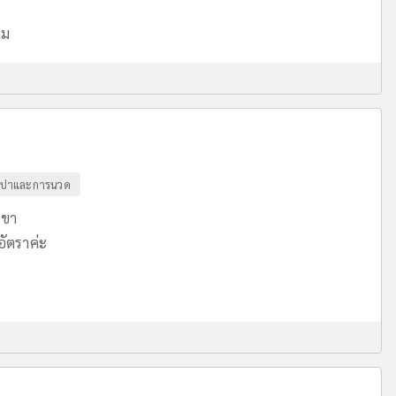
ิม
ปาและการนวด
าขา
ัตราค่ะ