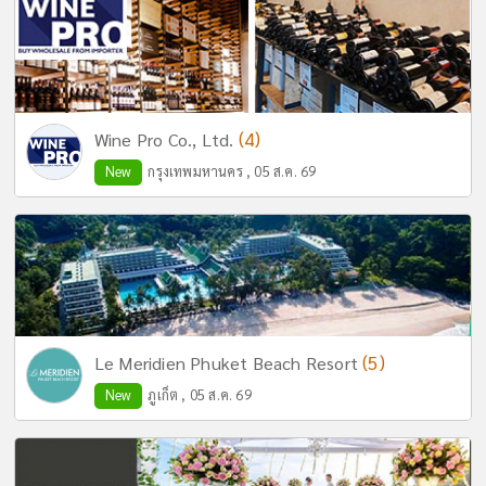
(4)
Wine Pro Co., Ltd.
New
กรุงเทพมหานคร , 05 ส.ค. 69
(5)
Le Meridien Phuket Beach Resort
New
ภูเก็ต , 05 ส.ค. 69