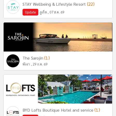
(22)
STAY Wellbeing & Lifestyle Resort
Update
ภูเก็ต , 07 ส.ค. 69
(1)
The Sarojin
พังงา , 29 ก.ค. 69
(1)
BYD Lofts Boutique Hotel and service