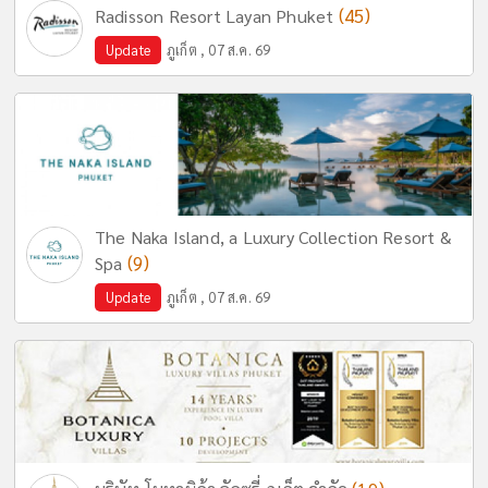
(45)
Radisson Resort Layan Phuket
Update
ภูเก็ต , 07 ส.ค. 69
The Naka Island, a Luxury Collection Resort &
(9)
Spa
Update
ภูเก็ต , 07 ส.ค. 69