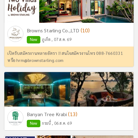
(10)
Browns Starling Co.,LTD
New
ภูเก็ต , 07 ส.ค. 69
เปิดรับสมัครงานหลายอัตรา !! สนใจสมัครงานโทร 088-7660331
หรือ
hrm@brownstarling.com
(13)
Banyan Tree Krabi
New
กระบี่ , 06 ส.ค. 69