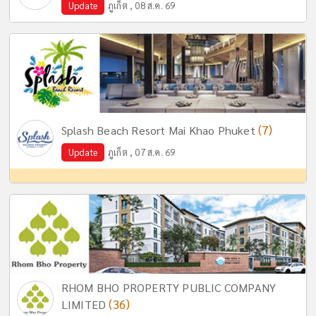
Update
ภูเก็ต , 08 ส.ค. 69
(7)
Splash Beach Resort Mai Khao Phuket
Update
ภูเก็ต , 07 ส.ค. 69
RHOM BHO PROPERTY PUBLIC COMPANY
(36)
LIMITED