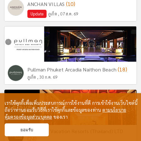
(10)
ANCHAN VILLAS
Update
ภูเก็ต , 07 ส.ค. 69
(18)
Pullman Phuket Arcadia Naithon Beach
ภูเก็ต , 30 ก.ค. 69
เราใช้คุกกี้เพื่อเพิ่มประสบการณ์การใช้งานที่ดี การเข้าใช้งานเว็บไซต์นี้
ถือว่าท่านยอมรับวิธีที่เราใช้คุกกี้และข้อมูลของท่าน
ตามนโยบาย
คุ้มครองข้อมูลส่วนบุคคล
ของเรา
ยอมรับ
Wyndham Vacation Resorts (Thailand) LTD
(24)