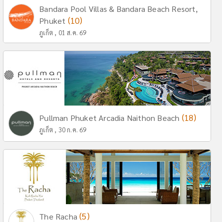
Bandara Pool Villas & Bandara Beach Resort,
(10)
Phuket
ภูเก็ต , 01 ส.ค. 69
(18)
Pullman Phuket Arcadia Naithon Beach
ภูเก็ต , 30 ก.ค. 69
(5)
The Racha