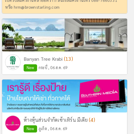
เปิดรับสมัครงานหลายอัตรา !! สนใจสมัครงานโทร 088-7660331
หรือ
hrm@brownstarling.com
(13)
Banyan Tree Krabi
New
กระบี่ , 06 ส.ค. 69
(4)
ห้างหุ้นส่วนจำกัดเซ้าเทิร์น มีเดีย
New
ภูเก็ต , 06 ส.ค. 69