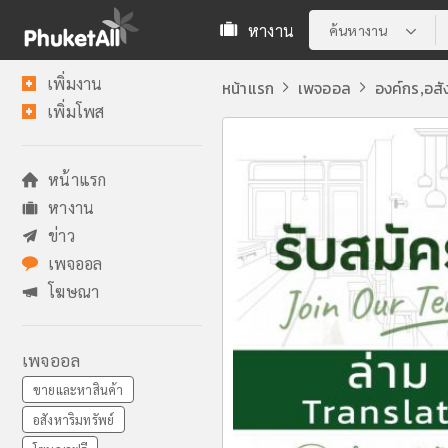
หางาน
ค้นหางาน
เพิ่มงาน
หน้าแรก
เพจออล
องค์กร
อสั
,
เพิ่มโพส
หน้าแรก
หางาน
ข่าว
เพจออล
โฆษณา
เพจออล
ขายและหาสินค้า
อสังหาริมทรัพย์