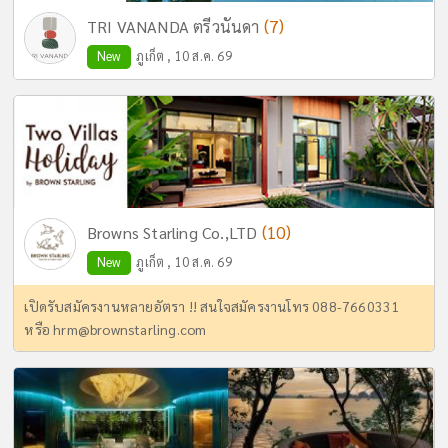
(7)
TRI VANANDA ตรีวนันดา
New
ภูเก็ต , 10 ส.ค. 69
(10)
Browns Starling Co.,LTD
New
ภูเก็ต , 10 ส.ค. 69
เปิดรับสมัครงานหลายอัตรา !! สนใจสมัครงานโทร 088-7660331
หรือ
hrm@brownstarling.com