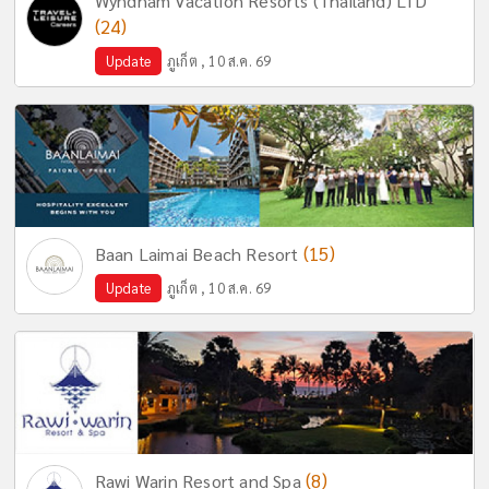
Wyndham Vacation Resorts (Thailand) LTD
(24)
Update
ภูเก็ต , 10 ส.ค. 69
(15)
Baan Laimai Beach Resort
Update
ภูเก็ต , 10 ส.ค. 69
(8)
Rawi Warin Resort and Spa