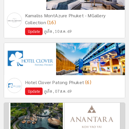
Kamaliss MontAzure Phuket - MGallery
(16)
Collection
Update
ภูเก็ต , 10 ส.ค. 69
(6)
Hotel Clover Patong Phuket
Update
ภูเก็ต , 07 ส.ค. 69