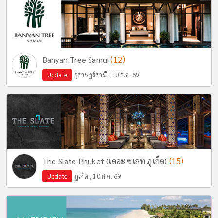
(12)
Banyan Tree Samui
Update
สุราษฎร์ธานี , 10 ส.ค. 69
(15)
The Slate Phuket (เดอะ ซเลท ภูเก็ต)
Update
ภูเก็ต , 10 ส.ค. 69