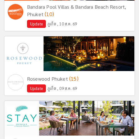
Bandara Pool Villas & Bandara Beach Resort,
(10)
Phuket
Update
ภูเก็ต , 10 ส.ค. 69
(15)
Rosewood Phuket
Update
ภูเก็ต , 09 ส.ค. 69