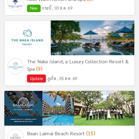
New
กระบี่ , 03 ส.ค. 69
The Naka Island, a Luxury Collection Resort &
(9)
Spa
Update
ภูเก็ต , 05 ส.ค. 69
(15)
Baan Laimai Beach Resort