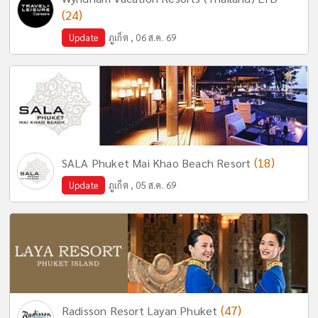
(24)
Update
ภูเก็ต , 06 ส.ค. 69
(18)
SALA Phuket Mai Khao Beach Resort
Update
ภูเก็ต , 05 ส.ค. 69
(47)
Radisson Resort Layan Phuket