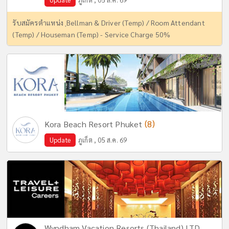
รับสมัครตำแหน่ง ฺBellman & Driver (Temp) / Room Attendant
(Temp) / Houseman (Temp) - Service Charge 50%
(8)
Kora Beach Resort Phuket
Update
ภูเก็ต , 05 ส.ค. 69
Wyndham Vacation Resorts (Thailand) LTD