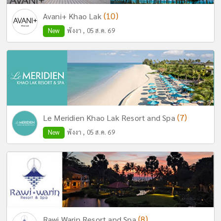
(10)
Avani+ Khao Lak
New
พังงา , 05 ส.ค. 69
(7)
Le Meridien Khao Lak Resort and Spa
New
พังงา , 05 ส.ค. 69
(8)
Rawi Warin Resort and Spa