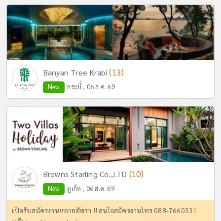
(13)
Banyan Tree Krabi
New
กระบี่ , 06 ส.ค. 69
(10)
Browns Starling Co.,LTD
New
ภูเก็ต , 06 ส.ค. 69
เปิดรับสมัครงานหลายอัตรา !! สนใจสมัครงานโทร 088-7660331