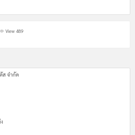
View 489
ตัส จำกัด
่ง