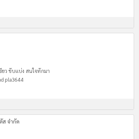
ียว ขับแบ่ง สนใจทักมา
ind pla3644
ตัส จำกัด