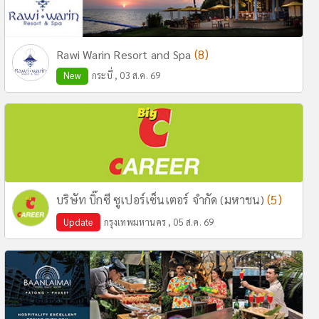
(8)
Rawi Warin Resort and Spa
New
กระบี่ , 03 ส.ค. 69
(5)
บริษัท บิ๊กซี ซูเปอร์เซ็นเตอร์ จำกัด (มหาชน)
Update
กรุงเทพมหานคร , 05 ส.ค. 69