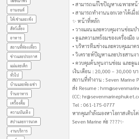
โฆษณาฟรี
• สามารถแก้ไขปัญหาเฉพาะหน้
ยานยนต์
• สามารถทำงานนอกเวลาได้เมื่อม
ให้เช่าและเซ้ง
✨ หน้าที่หลัก
สัตว์เลี้ยง
• วางแผนและควบคุมงานซ่อมบำร
• ดูแลความพร้อมของเครื่องมือ 
อาหาร
• บริหารทีมช่างและควบคุมมา
สถานที่ท่องเที่ยว
• วิเคราะห์ปัญหาและประสานงานกั
ข่าวและประกาศ
• ควบคุมต้นทุนงานซ่อม และดูแ
แม่และเด็ก
เงินเดือน : 20,000 – 30,000 บ
ทั่วไป
สถานที่ทำงาน : Seven Marine 
บ้านและห้องเช่า
ส่ง Resume :
hrm@sevenmarin
ร้านอาหาร
(CC:
hr@sevenmarinephuket.
เครื่องดื่ม
Tel : 061-175-0777
ความบันเทิง
หากคุณกำลังมองหาโอกาสเติบโตใ
Seven Marine ค่ะ ????✨
สปาและการนวด
งานบริการ