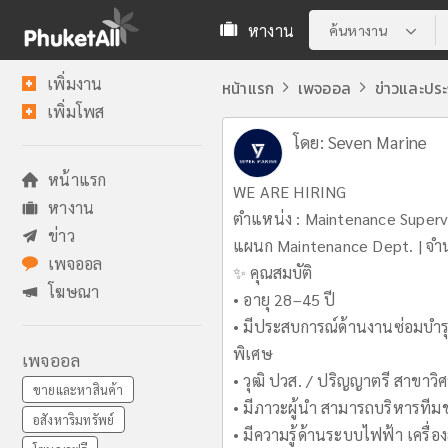
หางาน
ค้นหางาน
เพิ่มงาน
หน้าแรก
เพจออล
ข่าวและปร
เพิ่มโพส
โดย:
Seven Marine
หน้าแรก
WE ARE HIRING
หางาน
ตำแหน่ง : Maintenance Supervi
ข่าว
แผนก Maintenance Dept. | จำ
เพจออล
✨ คุณสมบัติ
โฆษณา
• อายุ 28–45 ปี
• มีประสบการณ์ด้านงานซ่อมบำรุ
พิเศษ
เพจออล
• วุฒิ ปวส. / ปริญญาตรี สาขาวิศ
ขายและหาสินค้า
• มีภาวะผู้นำ สามารถบริหารทีมช
อสังหาริมทรัพย์
• มีความรู้ด้านระบบไฟฟ้า เครื่