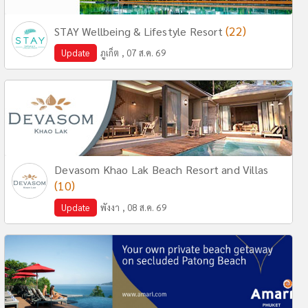
(22)
STAY Wellbeing & Lifestyle Resort
Update
ภูเก็ต , 07 ส.ค. 69
Devasom Khao Lak Beach Resort and Villas
(10)
Update
พังงา , 08 ส.ค. 69