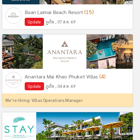
(15)
Baan Laimai Beach Resort
Update
ภูเก็ต , 07 ส.ค. 69
(4)
Anantara Mai Khao Phuket Villas
Update
ภูเก็ต , 04 ส.ค. 69
We’re Hiring: Villas Operations Manager