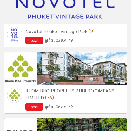
(9)
Novotel Phuket Vintage Park
Update
ภูเก็ต , 03 ส.ค. 69
RHOM BHO PROPERTY PUBLIC COMPANY
(36)
LIMITED
Update
ภูเก็ต , 06 ส.ค. 69