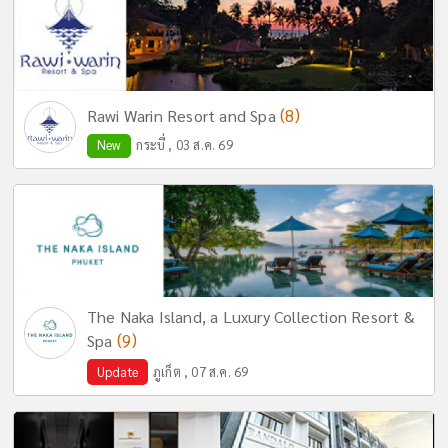
(8)
Rawi Warin Resort and Spa
New
กระบี่ , 03 ส.ค. 69
The Naka Island, a Luxury Collection Resort &
(9)
Spa
Update
ภูเก็ต , 07 ส.ค. 69