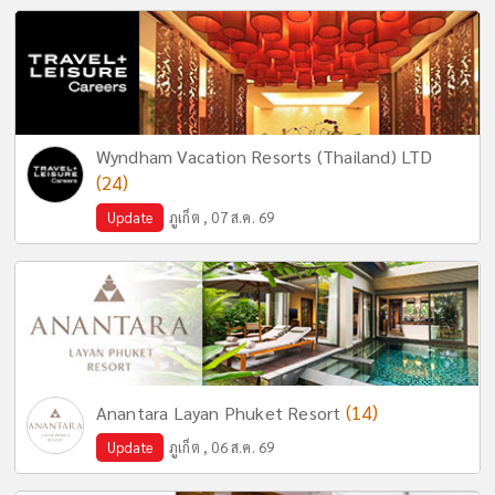
Wyndham Vacation Resorts (Thailand) LTD
(24)
Update
ภูเก็ต , 07 ส.ค. 69
(14)
Anantara Layan Phuket Resort
Update
ภูเก็ต , 06 ส.ค. 69