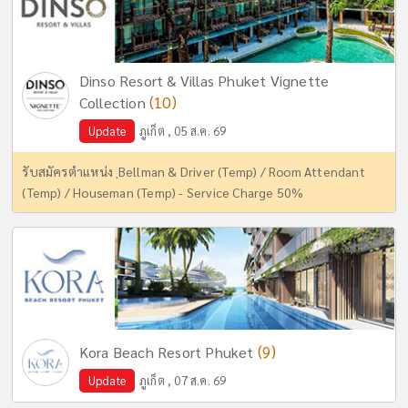
Dinso Resort & Villas Phuket Vignette
(10)
Collection
Update
ภูเก็ต , 05 ส.ค. 69
รับสมัครตำแหน่ง ฺBellman & Driver (Temp) / Room Attendant
(Temp) / Houseman (Temp) - Service Charge 50%
(9)
Kora Beach Resort Phuket
Update
ภูเก็ต , 07 ส.ค. 69