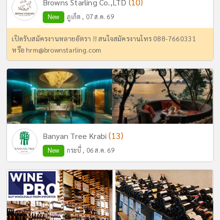
(10)
Browns Starling Co.,LTD
New
ภูเก็ต , 07 ส.ค. 69
เปิดรับสมัครงานหลายอัตรา !! สนใจสมัครงานโทร 088-7660331
หรือ
hrm@brownstarling.com
(13)
Banyan Tree Krabi
New
กระบี่ , 06 ส.ค. 69