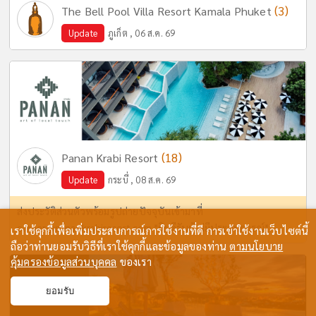
(3)
The Bell Pool Villa Resort Kamala Phuket
Update
ภูเก็ต , 06 ส.ค. 69
(18)
Panan Krabi Resort
Update
กระบี่ , 08 ส.ค. 69
ส่งประวัติส่วนตัวพร้อมรูปถ่ายปัจจุบันเข้ามาที่
career@panankrabiresort.com
*ยินดีรับผู้ไม่มีประสบการณ์*
เราใช้คุกกี้เพื่อเพิ่มประสบการณ์การใช้งานที่ดี การเข้าใช้งานเว็บไซต์นี้
ถือว่าท่านยอมรับวิธีที่เราใช้คุกกี้และข้อมูลของท่าน
ตามนโยบาย
คุ้มครองข้อมูลส่วนบุคคล
ของเรา
ยอมรับ