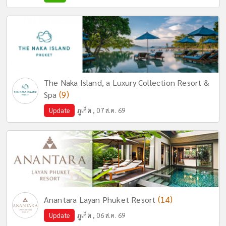
The Naka Island, a Luxury Collection Resort &
(9)
Spa
Update
ภูเก็ต , 07 ส.ค. 69
(14)
Anantara Layan Phuket Resort
Update
ภูเก็ต , 06 ส.ค. 69