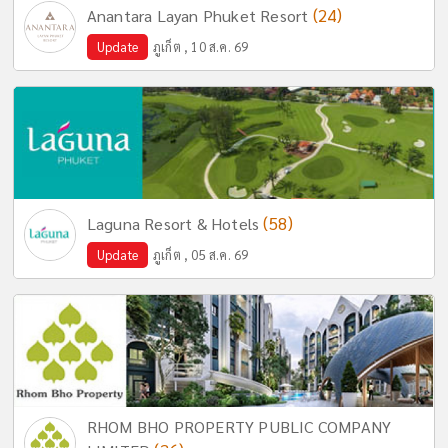
(24)
Anantara Layan Phuket Resort
Update
ภูเก็ต , 10 ส.ค. 69
(58)
Laguna Resort & Hotels
Update
ภูเก็ต , 05 ส.ค. 69
RHOM BHO PROPERTY PUBLIC COMPANY