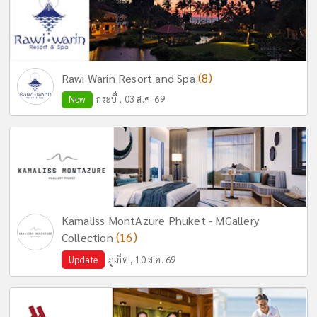
(8)
Rawi Warin Resort and Spa
New
กระบี่ , 03 ส.ค. 69
Kamaliss MontAzure Phuket - MGallery
(16)
Collection
Update
ภูเก็ต , 10 ส.ค. 69