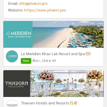
Email:
info@phuket.pro
Website:
https://www.phuket.pro
(9)
Le Meridien Khao Lak Resort and Spa
New
พังงา , 10 ส.ค. 69
(14)
Thavorn Hotels and Resorts