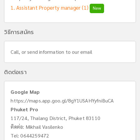
Assistant Property manager (1)
New
วิธีการสมัคร
Call, or send information to our email
ติดต่อเรา
Google Map
https://maps.app.goo.gl/8gY1USAHYyfniBuCA
Phuket Pro
117/24, Thalang District, Phuket 83110
ติดต่อ: Mikhail Vasilenko
Tel:
0644259472