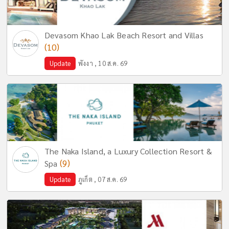
Devasom Khao Lak Beach Resort and Villas
(10)
Update
พังงา , 10 ส.ค. 69
The Naka Island, a Luxury Collection Resort &
(9)
Spa
Update
ภูเก็ต , 07 ส.ค. 69