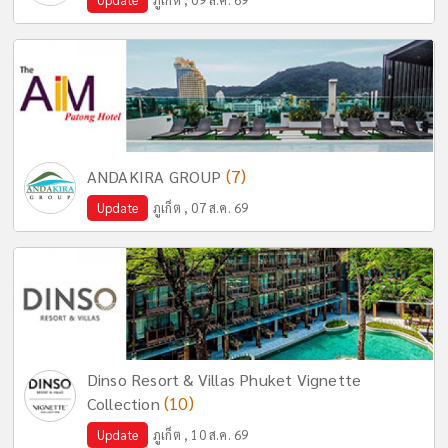
(7)
ANDAKIRA GROUP
Update
ภูเก็ต , 07 ส.ค. 69
Dinso Resort & Villas Phuket Vignette
(10)
Collection
Update
ภูเก็ต , 10 ส.ค. 69