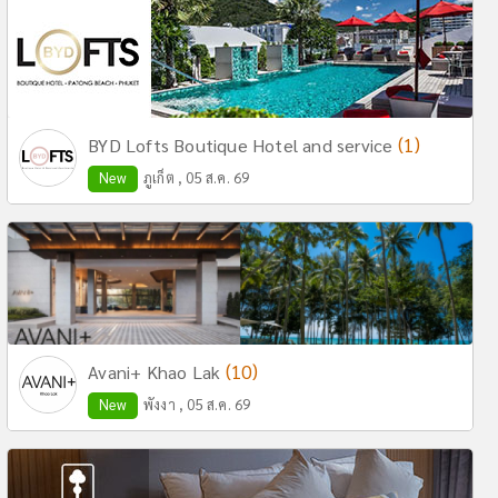
(1)
BYD Lofts Boutique Hotel and service
New
ภูเก็ต , 05 ส.ค. 69
(10)
Avani+ Khao Lak
New
พังงา , 05 ส.ค. 69