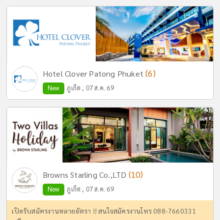
(6)
Hotel Clover Patong Phuket
New
ภูเก็ต , 07 ส.ค. 69
(10)
Browns Starling Co.,LTD
New
ภูเก็ต , 07 ส.ค. 69
เปิดรับสมัครงานหลายอัตรา !! สนใจสมัครงานโทร 088-7660331