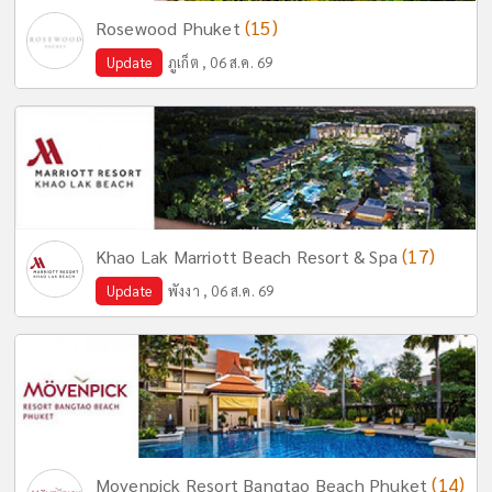
(15)
Rosewood Phuket
Update
ภูเก็ต , 06 ส.ค. 69
(17)
Khao Lak Marriott Beach Resort & Spa
Update
พังงา , 06 ส.ค. 69
(14)
Movenpick Resort Bangtao Beach Phuket