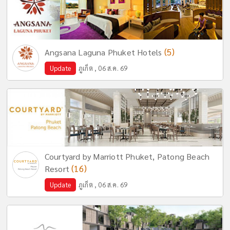
(5)
Angsana Laguna Phuket Hotels
Update
ภูเก็ต , 06 ส.ค. 69
Courtyard by Marriott Phuket, Patong Beach
(16)
Resort
Update
ภูเก็ต , 06 ส.ค. 69