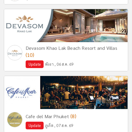
Devasom Khao Lak Beach Resort and Villas
(10)
Update
พังงา , 06 ส.ค. 69
(8)
Cafe del Mar Phuket
Update
ภูเก็ต , 07 ส.ค. 69