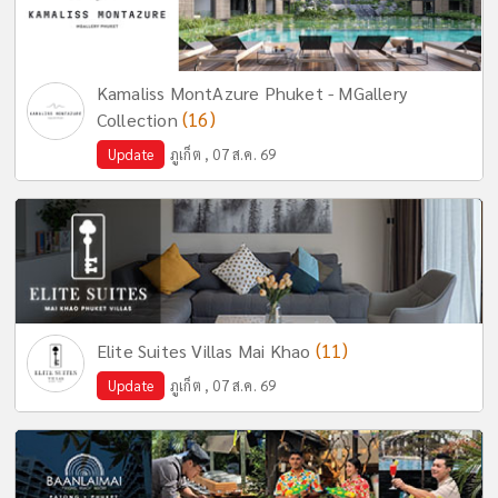
Kamaliss MontAzure Phuket - MGallery
(16)
Collection
Update
ภูเก็ต , 07 ส.ค. 69
(11)
Elite Suites Villas Mai Khao
Update
ภูเก็ต , 07 ส.ค. 69