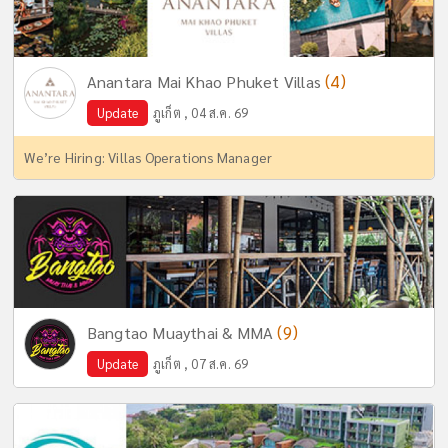
(4)
Anantara Mai Khao Phuket Villas
Update
ภูเก็ต , 04 ส.ค. 69
We’re Hiring: Villas Operations Manager
(9)
Bangtao Muaythai & MMA
Update
ภูเก็ต , 07 ส.ค. 69