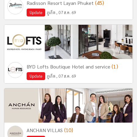
(45)
Radisson Resort Layan Phuket
Update
ภูเก็ต , 07 ส.ค. 69
(1)
BYD Lofts Boutique Hotel and service
Update
ภูเก็ต , 07 ส.ค. 69
(10)
ANCHAN VILLAS