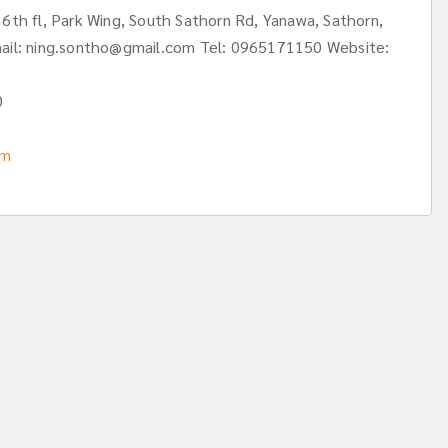
36th fl, Park Wing, South Sathorn Rd, Yanawa, Sathorn,
ail:
ning.sontho@gmail.com
Tel: 0965171150 Website:
0
om