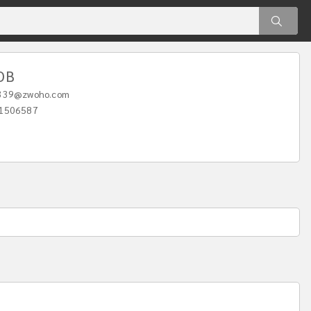
OB
339@zwoho.com
1506587