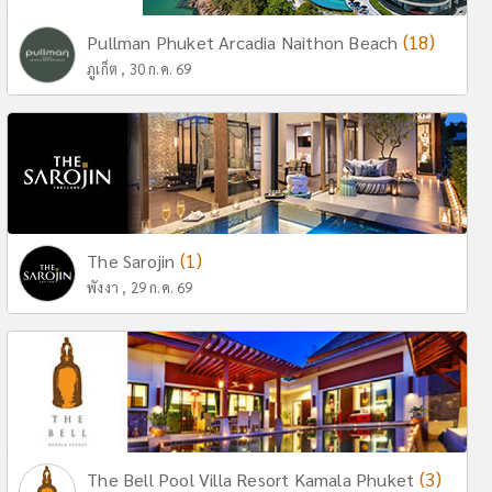
(18)
Pullman Phuket Arcadia Naithon Beach
ภูเก็ต , 30 ก.ค. 69
(1)
The Sarojin
พังงา , 29 ก.ค. 69
(3)
The Bell Pool Villa Resort Kamala Phuket