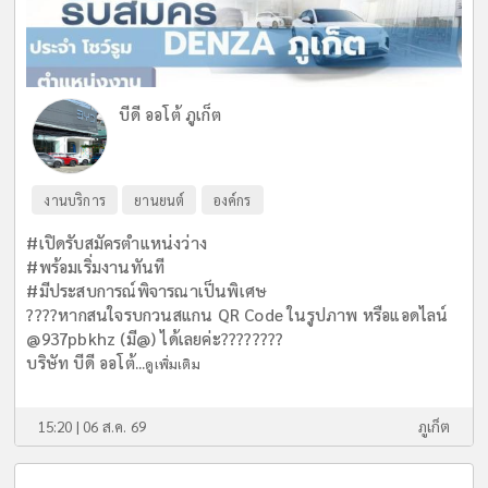
บีดี ออโต้ ภูเก็ต
งานบริการ
ยานยนต์
องค์กร
#เปิดรับสมัครตำแหน่งว่าง
#พร้อมเริ่มงานทันที
#มีประสบการณ์พิจารณาเป็นพิเศษ
????หากสนใจรบกวนสแกน QR Code ในรูปภาพ หรือแอดไลน์
@937pbkhz (มี@) ได้เลยค่ะ????????
บริษัท บีดี ออโต้...
ดูเพิ่มเติม
15:20 | 06 ส.ค. 69
ภูเก็ต