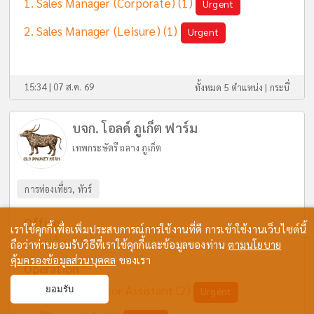
Sales Manager (Corporate)
(1)
Urgent
Sales Manager (ฺLeisure)
(1)
Urgent
15:34 | 07 ส.ค. 69
ทั้งหมด 5 ตำแหน่ง |
กระบี่
บจก. โอลด์ ภูเก็ต ฟาร์ม
เทพกระษัตรี ถลาง ภูเก็ต
การท่องเที่ยว, ทัวร์
Office
เราใช้คุกกี้เพื่อเพิ่มประสบการณ์การใช้งานที่ดี การเข้าใช้งานเว็บไซต์นี้
แม่บ้าน
(1)
ถือว่าท่านยอมรับวิธีที่เราใช้คุกกี้และข้อมูลของท่าน
ตามนโยบาย
คุ้มครองข้อมูลส่วนบุคคล
ของเรา
Operation
Content Creator Assistant
(2)
ยอมรับ
Urgent