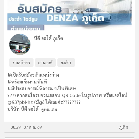
บีดี ออโต้ ภูเก็ต
งานบริการ
ยานยนต์
องค์กร
#เปิดรับสมัครตำแหน่งว่าง
#พร้อมเริ่มงานทันที
#มีประสบการณ์พิจารณาเป็นพิเศษ
????หากสนใจรบกวนสแกน QR Code ในรูปภาพ หรือแอดไลน์
@937pbkhz (มี@) ได้เลยค่ะ????????
บริษัท บีดี ออโต้...
ดูเพิ่มเติม
08:29 | 07 ส.ค. 69
ภูเก็ต