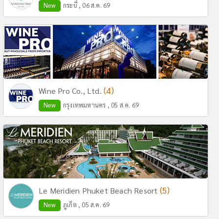
New
กระบี่ , 06 ส.ค. 69
(4)
Wine Pro Co., Ltd.
New
กรุงเทพมหานคร , 05 ส.ค. 69
(5)
Le Meridien Phuket Beach Resort
New
ภูเก็ต , 05 ส.ค. 69