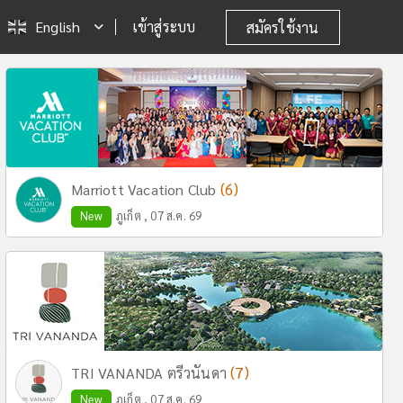
English
เข้าสู่ระบบ
สมัครใช้งาน
(6)
Marriott Vacation Club
New
ภูเก็ต , 07 ส.ค. 69
(7)
TRI VANANDA ตรีวนันดา
New
ภูเก็ต , 07 ส.ค. 69