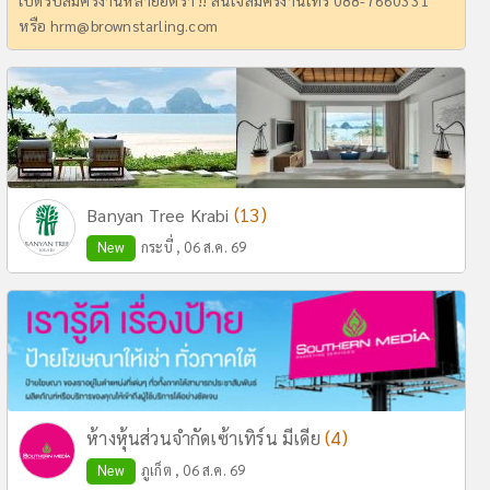
เปิดรับสมัครงานหลายอัตรา !! สนใจสมัครงานโทร 088-7660331
หรือ
hrm@brownstarling.com
(13)
Banyan Tree Krabi
New
กระบี่ , 06 ส.ค. 69
(4)
ห้างหุ้นส่วนจำกัดเซ้าเทิร์น มีเดีย
New
ภูเก็ต , 06 ส.ค. 69