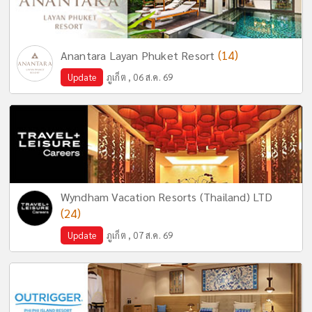
(14)
Anantara Layan Phuket Resort
Update
ภูเก็ต , 06 ส.ค. 69
Wyndham Vacation Resorts (Thailand) LTD
(24)
Update
ภูเก็ต , 07 ส.ค. 69