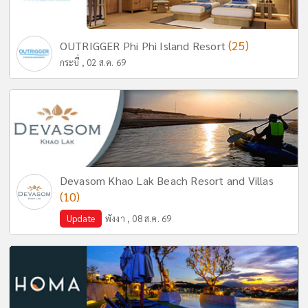
(25)
OUTRIGGER Phi Phi Island Resort
กระบี่ , 02 ส.ค. 69
Devasom Khao Lak Beach Resort and Villas
(10)
Update
พังงา , 08 ส.ค. 69