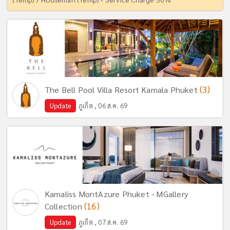
(3)
The Bell Pool Villa Resort Kamala Phuket
Update
ภูเก็ต , 06 ส.ค. 69
Kamaliss MontAzure Phuket - MGallery
(16)
Collection
Update
ภูเก็ต , 07 ส.ค. 69