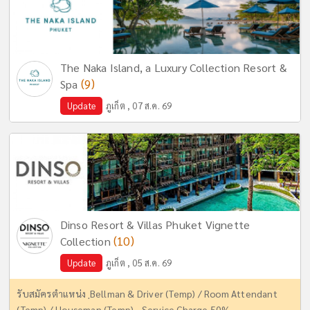
The Naka Island, a Luxury Collection Resort &
(9)
Spa
Update
ภูเก็ต , 07 ส.ค. 69
Dinso Resort & Villas Phuket Vignette
(10)
Collection
Update
ภูเก็ต , 05 ส.ค. 69
รับสมัครตำแหน่ง ฺBellman & Driver (Temp) / Room Attendant
(Temp) / Houseman (Temp) - Service Charge 50%