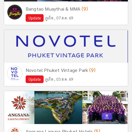
(9)
Bangtao Muaythai & MMA
Update
ภูเก็ต , 07 ส.ค. 69
(9)
Novotel Phuket Vintage Park
Update
ภูเก็ต , 03 ส.ค. 69
(5)
Angsana Laguna Phuket Hotels