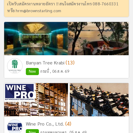
เปิดรับสมัครงานหลายอัตรา !! สนใจสมัครงานโทร 088-7660331
หรือ
hrm@brownstarling.com
(13)
Banyan Tree Krabi
New
กระบี่ , 06 ส.ค. 69
(4)
Wine Pro Co., Ltd.
New
กรุงเทพมหานคร , 05 ส.ค. 69