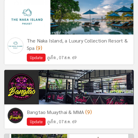
The Naka Island, a Luxury Collection Resort &
(9)
Spa
Update
ภูเก็ต , 07 ส.ค. 69
(9)
Bangtao Muaythai & MMA
Update
ภูเก็ต , 07 ส.ค. 69