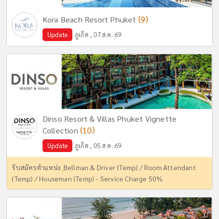
(9)
Kora Beach Resort Phuket
Update
ภูเก็ต , 07 ส.ค. 69
Dinso Resort & Villas Phuket Vignette
(10)
Collection
Update
ภูเก็ต , 05 ส.ค. 69
รับสมัครตำแหน่ง ฺBellman & Driver (Temp) / Room Attendant
(Temp) / Houseman (Temp) - Service Charge 50%