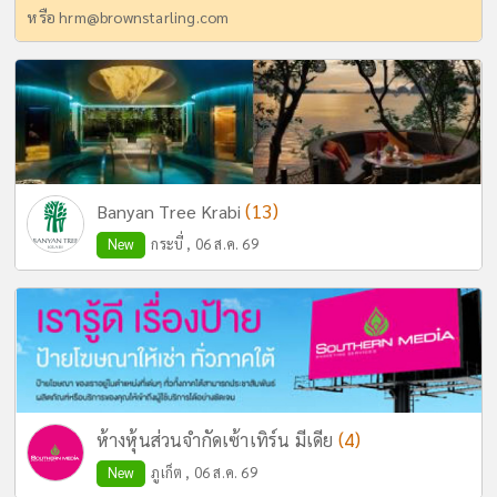
หรือ
hrm@brownstarling.com
(13)
Banyan Tree Krabi
New
กระบี่ , 06 ส.ค. 69
(4)
ห้างหุ้นส่วนจำกัดเซ้าเทิร์น มีเดีย
New
ภูเก็ต , 06 ส.ค. 69