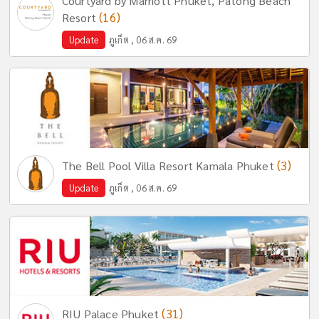
Courtyard by Marriott Phuket, Patong Beach
(16)
Resort
Update
ภูเก็ต , 06 ส.ค. 69
(3)
The Bell Pool Villa Resort Kamala Phuket
Update
ภูเก็ต , 06 ส.ค. 69
(31)
RIU Palace Phuket