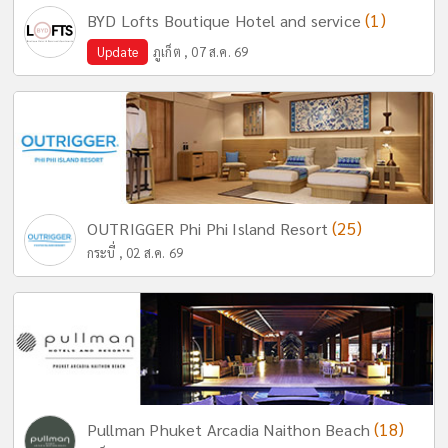
(1)
BYD Lofts Boutique Hotel and service
Update
ภูเก็ต , 07 ส.ค. 69
(25)
OUTRIGGER Phi Phi Island Resort
กระบี่ , 02 ส.ค. 69
(18)
Pullman Phuket Arcadia Naithon Beach